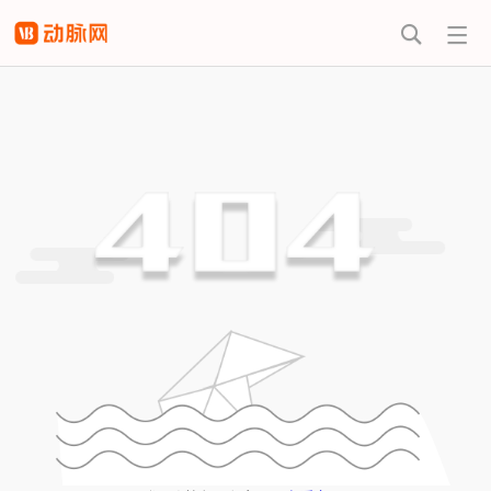


热门搜索
动脉橙机构
活跃投资机
价值趋势报
版试用
构盘点
告
早期项目发
高瓴资本投
掘
资盘点