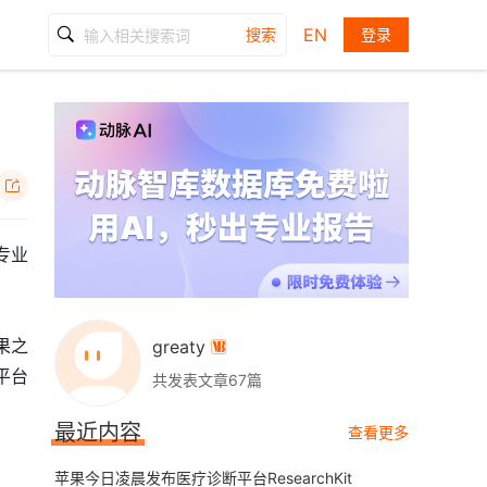
EN
搜索
登录

专业
果之
greaty

个平台
共发表文章67篇
最近内容
查看更多
苹果今日凌晨发布医疗诊断平台ResearchKit