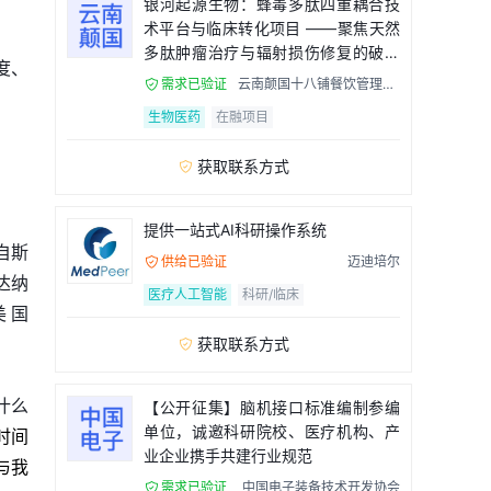
银河起源生物：蜂毒多肽四重耦合技
术平台与临床转化项目 ——聚焦天然
多肽肿瘤治疗与辐射损伤修复的破局
度、
者
需求已验证
云南颠国十八铺餐饮管理有

限公司
生物医药
在融项目
获取联系方式

提供一站式AI科研操作系统
自斯
供给已验证
迈迪培尔

达纳
医疗人工智能
科研/临床
美国
获取联系方式

在什么
【公开征集】脑机接口标准编制参编
单位，诚邀科研院校、医疗机构、产
时间
业企业携手共建行业规范
与我
需求已验证
中国电子装备技术开发协会
