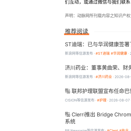
们互动，或通过微信与我们联系
声明：动脉网所刊载内容之知识产权为动
推荐阅读
ST迪瑞：已与华润健康签署
新浪网
等信源发布
#ST迪瑞
#华润健康
济川药业：董事黄曲荣、财务
新浪网
等信源发布
#济川药业
2026-08-
联邦护理联盟宣布任命巴

CISION
等信源发布
#护理
2026-08-07 
Clerri推出 Bridg

系统
PR Newswire
等信源发布
#Clerri
#执业