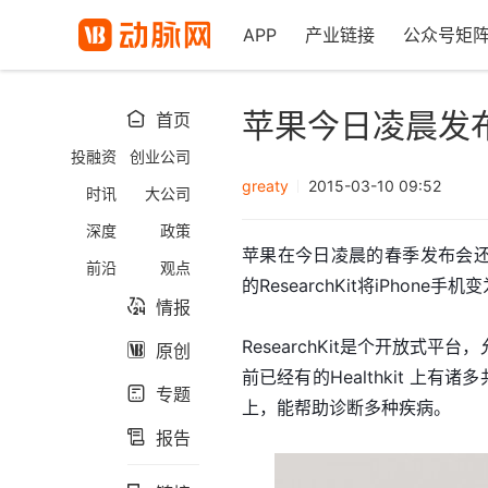
APP
产业链接
公众号矩
苹果今日凌晨发布医
首页

投融资
创业公司
greaty
2015-03-10 09:52
时讯
大公司
深度
政策
苹果在今日凌晨的春季发布会还宣
前沿
观点
的ResearchKit将iPhone
情报

ResearchKit是个开放式平
原创

前已经有的Healthkit 上有诸
专题

上，能帮助诊断多种疾病。
报告
