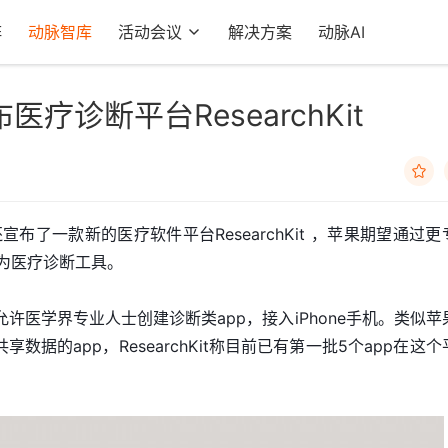
阵
动脉智库
活动会议
解决方案
动脉AI
疗诊断平台ResearchKit

布了一款新的医疗软件平台ResearchKit ，苹果期望通过更
手机变为医疗诊断工具。
台，允许医学界专业人士创建诊断类app，接入iPhone手机。类似苹
多共享数据的app，ResearchKit称目前已有第一批5个app在这