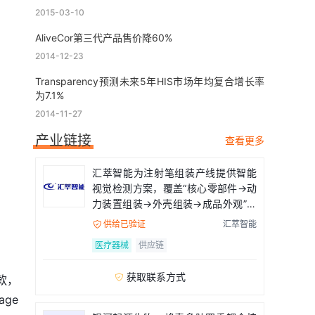
2015-03-10
AliveCor第三代产品售价降60%
2014-12-23
Transparency预测未来5年HIS市场年均复合增长率
为7.1%
2014-11-27
产业链接
查看更多
汇萃智能为注射笔组装产线提供智能
视觉检测方案，覆盖“核心零部件→动
力装置组装→外壳组装→成品外观”全
流程
供给已验证
汇萃智能

医疗器械
供应链
获取联系方式

款，
ge