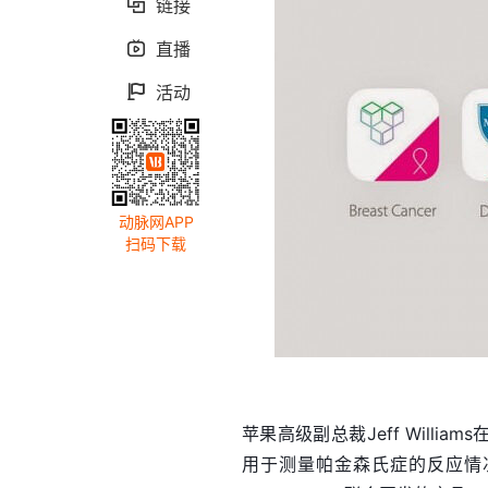
链接

直播

活动

动脉网APP
扫码下载
苹果高级副总裁Jeff Will
用于测量帕金森氏症的反应情