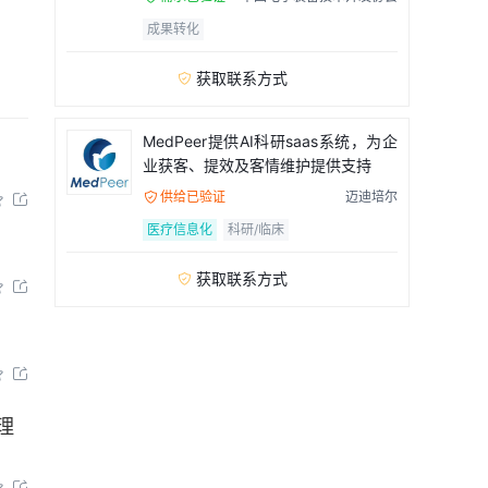
成果转化
获取联系方式

MedPeer提供AI科研saas系统，为企
业获客、提效及客情维护提供支持
供给已验证
迈迪培尔



医疗信息化
科研/临床
获取联系方式





理

