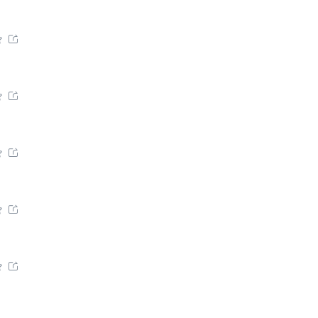









