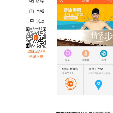
链接

直播

活动

动脉网APP
扫码下载