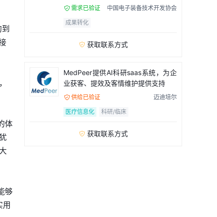
需求已验证
中国电子装备技术开发协会

成果转化
约到
接
获取联系方式

MedPeer提供AI科研saas系统，为企
，
业获客、提效及客情维护提供支持
供给已验证
迈迪培尔

医疗信息化
科研/临床
的体
获取联系方式

犹
大
能够
实用