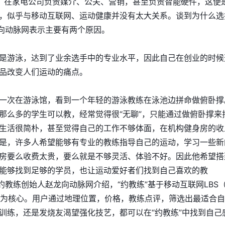
，在家电公司负责媒介、公关、营销，甚至负责智能硬件，这便
，似乎与移动互联网、运动健康并没有太大关系。谈到为什么选
他向动脉网表示主要有两个原因。
是游泳，达到了业余选手中的专业水平，因此自己在创业的时候
品改变人们运动的痛点。
一次在游泳馆，看到一个年轻的游泳教练在泳池边拼命做俯卧撑
那么多的学生可以教，经常觉得很“无聊”，只能通过做俯卧撑来
生活很简朴，甚至觉得自己的工作不够体面，在机构健身房的收
是，许多人希望能够有专业的教练指导自己的运动，学习一些新
房要么收费太贵，要么就是不够灵活、体验不好。因此他希望搭
能够找到足够的学员，也让运动爱好者们找到自己喜欢的教
约教练创始人赵龙向动脉网介绍，“约教练”基于移动互联网LBS
式为核心。用户通过地理位置，价格，教练点评，筛选出最适合
训练，还是发烧友渴望强化技艺，都可以在“约教练”中找到自己