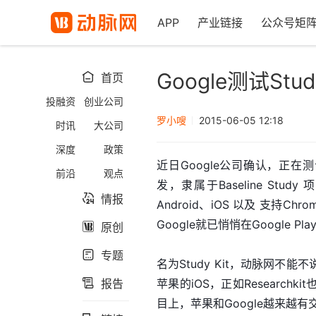
APP
产业链接
公众号矩
Google测试Stu
首页

投融资
创业公司
罗小嗖
2015-06-05 12:18
时讯
大公司
深度
政策
近日Google公司确认，正在测试一款
前沿
观点
发，隶属于Baseline Stu
情报

Android、iOS 以及 支持C
Google就已悄悄在Google P
原创

专题

名为Study Kit，动脉网不能不
报告
苹果的iOS，正如Researc

目上，苹果和Google越来越