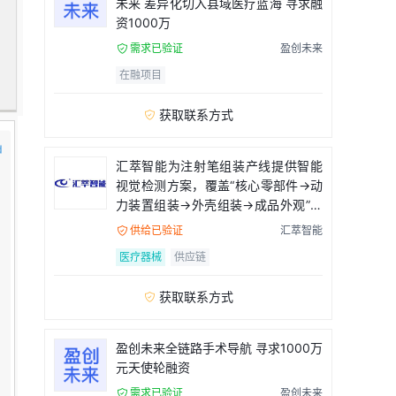
未来 差异化切入县域医疗蓝海 寻求融
资1000万
需求已验证
盈创未来

在融项目
获取联系方式

汇萃智能为注射笔组装产线提供智能
视觉检测方案，覆盖“核心零部件→动
力装置组装→外壳组装→成品外观”全
流程
供给已验证
汇萃智能

医疗器械
供应链
获取联系方式

盈创未来全链路手术导航 寻求1000万
元天使轮融资
需求已验证
盈创未来
