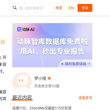
EN
搜索
登录

X 开
将兼容
底时，
罗小嗖

共发表文章33篇
t兼容
最近内容
查看更多
的项
估值11亿，23andMe又敲定1.15亿巨资