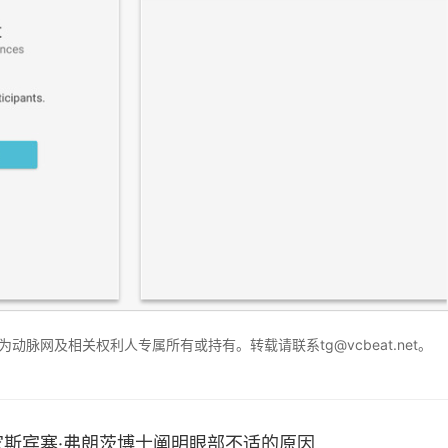
脉网及相关权利人专属所有或持有。转载请联系tg@vcbeat.net。
验光专家斯宾塞·弗朗茨博士阐明眼部不适的原因