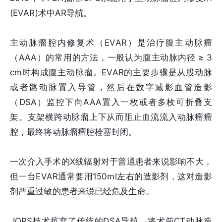
(EVAR)术中AR导航。
主动脉瘤腔内修复术（EVAR）是治疗腹主动脉瘤
（AAA）的常用的方法，一般认为腹主动脉内径 ≥ 3
cm时构成腹主动脉瘤。EVAR的主要步骤是从股动脉
或者髂动脉置入导管，然后在数字减影血管造影
（DSA）监控下向AAA置入一枚或者多枚可折叠支
架。支架横跨动脉瘤上下从而阻止血流流入动脉瘤瘤
腔，最终将动脉瘤瘤腔栓塞封闭。
一次介入手术的X线辐射对于普通患者来说影响不大，
但一台EVAR通常要用150ml左右的造影剂，这对造影
剂严重过敏的患者来说已经危及生命。
IOPS技术摈弃了传统的DSA导航，将术前CT动脉造