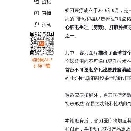
链接

睿刀医疗成立于2016年9月，是
直播

到的“非热和组织选择性”特点
活动

心脏电生理（房颤)、肝脏肿瘤
之一
。
其中，睿刀医疗
推出了全球首
动脉网APP
全球范围内不可逆电穿孔技术
扫码下载
首台不可逆电穿孔泌尿肿瘤消融
的“脉冲电场消融设备”也通过
除适应症拓展外，睿刀医疗还
初步形成“保尿控功能和性功能
本轮融资后，睿刀医疗将加速其
和创新，并推动已获批产品惠及