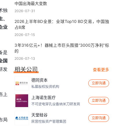
中国出海最大变数
术独
2026-07-31
生、
2026上半年BD全景：全球Top10 BD交易，中国独
企业
占8席
2026-07-15
3年316亿元+！器械上市巨头围猎“3000万净利”标
的
备是
2026-07-13
全国
相关公司
研发
查看更多
德同资本
立即沟通
私募股权投资机构
癌上
上海诺生医疗
立即沟通
不可逆电穿孔设备纳米刀研发商
天堂硅谷
立即沟通
布局
民营控股资产管理集团