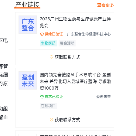
产业链接
查看更多
2026广州生物医药与医疗健康产业博
览会
供给已验证
广东整合生命健康科技中心

压电
生物医药
展会活动
获取联系方式

等管
标细
国内领先全链路AI手术导航平台 盈创
未来 差异化切入县域医疗蓝海 寻求融
的原
资1000万
需求已验证
盈创未来

在融项目
和组
留
血
获取联系方式
