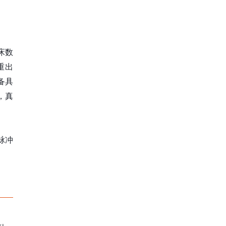
床数
重出
备具
，真
脉冲