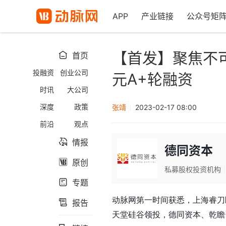
APP
产业链接
公众号矩
【首发】聚焦不
首页

投融资
创业公司
元A+轮融资
时讯
大公司
深度
政策
张靖
2023-02-17 08:00
前沿
观点
情报

德同资本
原创

私募股权投资机构
专题

动脉网第一时间获悉，上海睿刀
报告

天堂硅谷领投，德同资本、乾瞻资