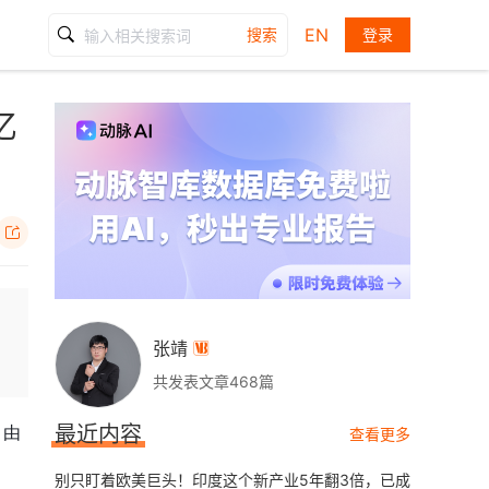
EN
搜索
登录
亿

张靖

共发表文章468篇
最近内容
，由
查看更多
别只盯着欧美巨头！印度这个新产业5年翻3倍，已成