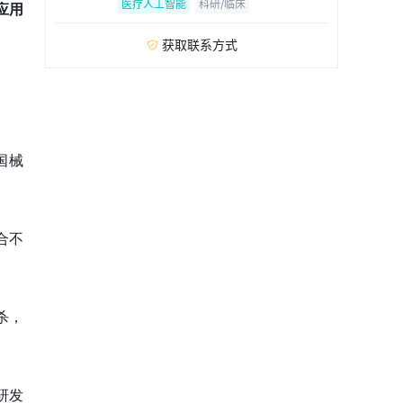
医疗人工智能
科研/临床
应用
获取联系方式

国械
合不
杀，
研发