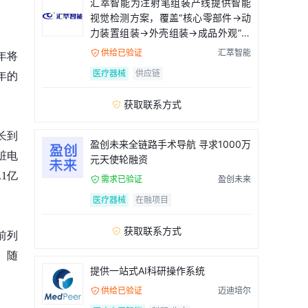
汇萃智能为注射笔组装产线提供智能
视觉检测方案，覆盖“核心零部件→动
力装置组装→外壳组装→成品外观”全
流程
供给已验证
汇萃智能

年将
医疗器械
供应链
年的
获取联系方式

长到
盈创未来全链路手术导航 寻求1000万
心脏电
元天使轮融资
.1亿
需求已验证
盈创未来

医疗器械
在融项目
获取联系方式

前列
。随
提供一站式AI科研操作系统
供给已验证
迈迪培尔
