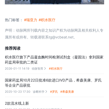
热门标签：
#瑞亚力
#积水医疗
声明：动脉网所刊载内容之知识产权为动脉网及相关权利人专
属所有或持有。转载请联系tg@vcbeat.net。
推荐阅读
积水医疗旗下产品凝血酶时间检测试剂盒（凝固法）拿到国家
药监局审批的二类证
2026-01-11 14:19
动脉智库
#积水医疗

国家药监局10月22日批准6款进口IVD产品，希森美康、罗氏
等企业产品获批​
2025-10-23 17:30
诊断科学
#罗氏
#希森美康

2款流水线上新