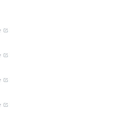







