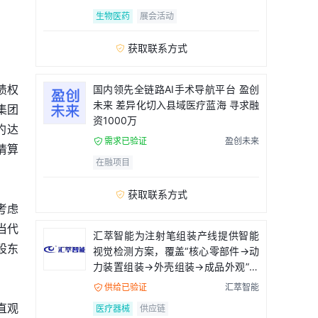
生物医药
展会活动
获取联系方式

债权
国内领先全链路AI手术导航平台 盈创
未来 差异化切入县域医疗蓝海 寻求融
集团
资1000万
约达
需求已验证
盈创未来

清算
在融项目
获取联系方式

考虑
当代
汇萃智能为注射笔组装产线提供智能
股东
视觉检测方案，覆盖“核心零部件→动
力装置组装→外壳组装→成品外观”全
流程
供给已验证
汇萃智能

直观
医疗器械
供应链