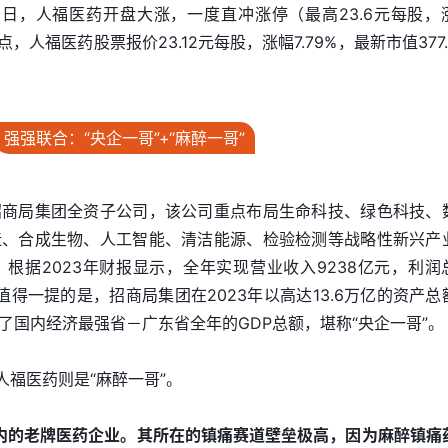
6日，人福医药开盘大涨，一度直冲涨停（最高23.6元每股，
三点，人福医药股票报价23.12元每股，涨幅7.79%，最新市值377
强强联合：“央企一哥”+“麻醉一哥”
招商局集团全资子公司，该公司重点布局生命科技、绿色科技、
造、合成生物、人工智能、清洁能源、检验检测等战略性新兴产
根据2023年财报显示，全年实现营业收入9238亿元，利润
。值得一提的是，招商局集团在2023年以高达13.6万亿的资产总
了国内经济最强省－广东省全年的GDP总额，堪称“央企一哥”。
人福医药则是“麻醉一哥”。
国内的老牌医药企业。其所在的镇痛赛道壁垒极高，因为麻醉镇痛