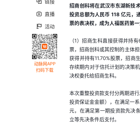
链接

招商创科将在武汉市东湖新技
直播

投资总额为人民币 118 亿元
票的表决权，成为人福医药第一
活动

（1）招商生科直接获得并持有
票，招商创科或其控制的主体担
获得并持有11.70%股票，
动脉网APP
存续期内对于信托计划的决策机构
扫码下载
决权委托给招商生科。
本次重整投资款支付分两期进行。
投资保证金金额），在满足一系列
元，在满足第一期投资款先决
立等先决条件后支付。