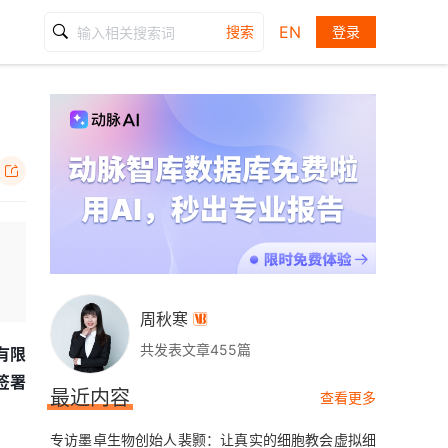
EN
搜索
登录

周秋寒

共发表文章455篇
有限
签署
最近内容
查看更多
专访墨卓生物创始人裴颢：让真实的细胞教会虚拟细