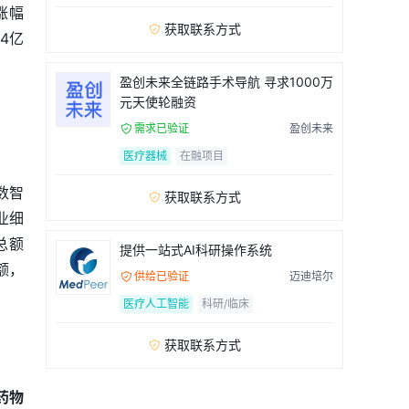
涨幅
获取联系方式

.4亿
盈创未来全链路手术导航 寻求1000万
元天使轮融资
需求已验证
盈创未来

医疗器械
在融项目
数智
获取联系方式

业细
总额
提供一站式AI科研操作系统
额，
供给已验证
迈迪培尔

医疗人工智能
科研/临床
获取联系方式

药物