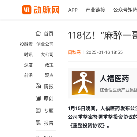
APP
产业链接
公众号矩
118亿！“麻醉一
首页

投融资
创业公司
周秋寒
2025-01-16 18:55
时讯
大公司
深度
政策
前沿
观点
人福医药
情报

综合性医药产业集
原创

1月15日晚间，人福医药发布
专题

公司重整案签署重整投资协议的通
报告

《重整投资协议》。