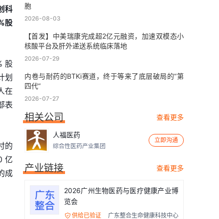
胞
创科
2026-08-03
%股
【首发】中美瑞康完成超2亿元融资，加速双模态小
核酸平台及肝外递送系统临床落地
2026-07-29
 股
内卷与耐药的BTKi赛道，终于等来了底层破局的“第
计划
四代”
人在
2026-07-27
部表
相关公司
查看更多
人福医药
立即沟通
付的
综合性医药产业集团
 亿
产业链接
查看更多
的成
2026广州生物医药与医疗健康产业博
览会
供给已验证
广东整合生命健康科技中心
