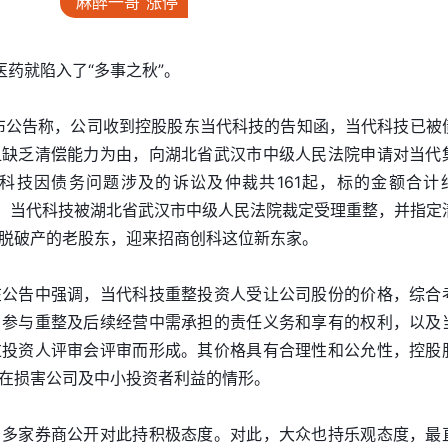
“麻醉一哥”涨停
药就陷入了“多事之秋”。
药发布公告称，公司收到控股股东当代科技的告知函，当代科技已被
显缺乏清偿能力为由，向湖北省武汉市中级人民法院申请对当代
科技因债务问题涉及的诉讼及仲裁共161起，标的金额合计
月30日，当代科技被湖北省武汉市中级人民法院裁定受理重整，并指定
脱破产的老股东，迎来招商创科这位新东家。
在公告中强调，当代科技重整投资人受让公司股份的价格，综合
、参与重整及后续经营中需承担的责任义务和享有的权利，以及
过投资人评审会评审而形成。其价格具有合理性和公允性，控股
在损害公司及中小投资者利益的情形。
，多家券商公开对此持积极态度。对此，大众也持乐观态度，最