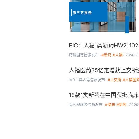
FIC：人福1类新药HW211
药融圈
等信源发布
#新药
#人福
2026-0
人福医药35亿定增获上交
IVD工具人
等信源发布
#上交所
#人福医
15款1类新药在中国获批临床
医药观澜
等信源发布
#临床
#新药
2026-