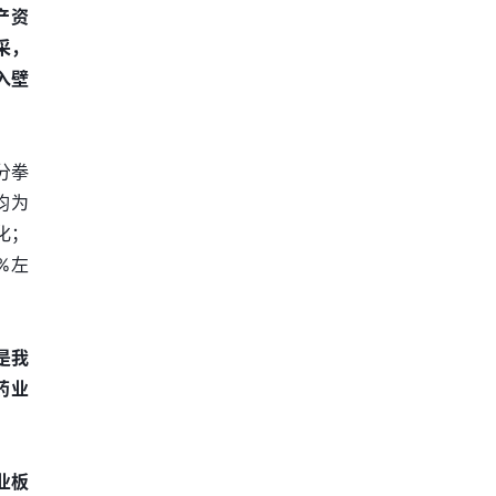
产资
采，
入壁
分拳
均为
化；
%左
是我
药业
业板