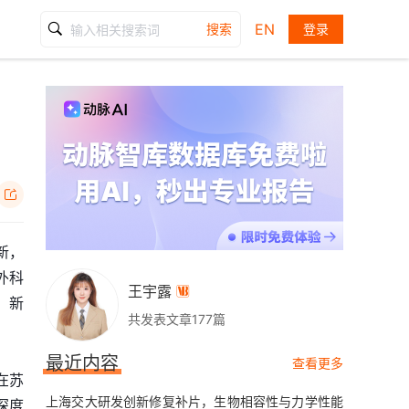
EN
搜索
登录

新，
外科
王宇露

，新
共发表文章177篇
最近内容
查看更多
在苏
上海交大研发创新修复补片，生物相容性与力学性能
深度