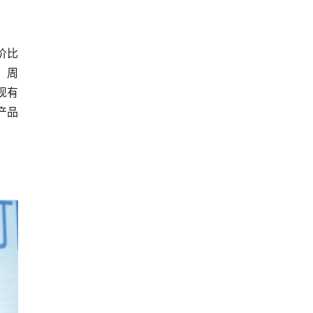
价比
，周
现有
产品