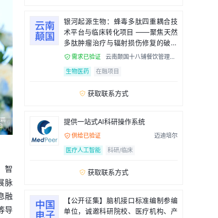
银河起源生物：蜂毒多肽四重耦合技
术平台与临床转化项目 ——聚焦天然
多肽肿瘤治疗与辐射损伤修复的破局
者
需求已验证
云南颠国十八铺餐饮管理有

限公司
生物医药
在融项目
获取联系方式

提供一站式AI科研操作系统
供给已验证
迈迪培尔

医疗人工智能
科研/临床
、智
获取联系方式

展脉
息融
【公开征集】脑机接口标准编制参编
等导
单位，诚邀科研院校、医疗机构、产