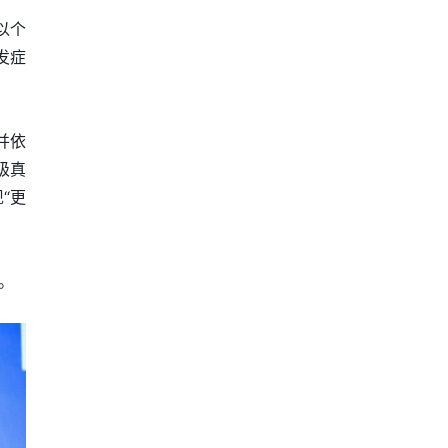
以个
发症
并依
级真
“更
。