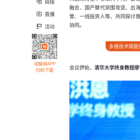
链接

融合、国产替代突围攻坚、出
直播

管、一线投资人等，共同探讨
协同。
活动

多维技术赋能
动脉网APP
会议伊始，
清华大学终身教授廖
扫码下载