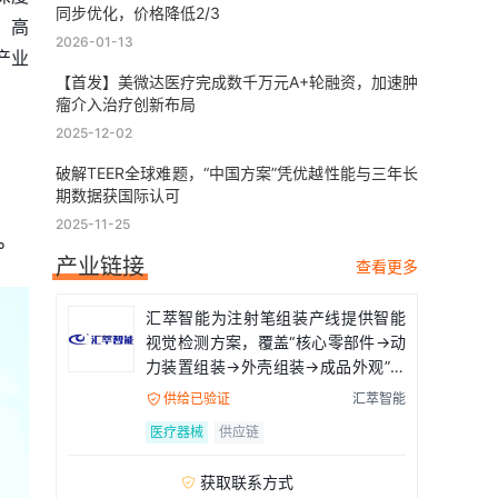
同步优化，价格降低2/3
、高
2026-01-13
产业
【首发】美微达医疗完成数千万元A+轮融资，加速肿
瘤介入治疗创新布局
2025-12-02
破解TEER全球难题，“中国方案”凭优越性能与三年长
期数据获国际认可
2025-11-25
。
产业链接
查看更多
汇萃智能为注射笔组装产线提供智能
视觉检测方案，覆盖“核心零部件→动
力装置组装→外壳组装→成品外观”全
流程
供给已验证
汇萃智能

医疗器械
供应链
获取联系方式
