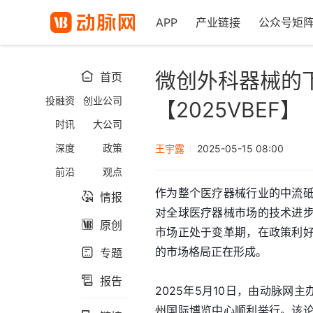
APP
产业链接
公众号矩
微创外科器械的
首页

投融资
创业公司
【2025VBEF】
时讯
大公司
深度
政策
王宇露
2025-05-15 08:00
前沿
观点
作为整个医疗器械行业的中流
情报

对全球医疗器械市场的技术进
原创

市场正处于变革期，在政策利
的市场格局正在形成。
专题

报告

2025年5月10日，由动脉网
州国际博览中心顺利举行。该