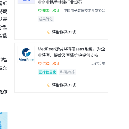
业企业携手共建行业规范
精细
将朝
需求已验证
中国电子装备技术开发协会

从基
成果转化
“监
获取联系方式

智能
MedPeer提供AI科研saas系统，为企
业获客、提效及客情维护提供支持
的智
供给已验证
迈迪培尔

复杂
医疗信息化
科研/临床
获取联系方式

派尔