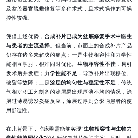
及盆腔器官脱垂修复等多种术式，且术式操作的可操
控性较强。
凭借上述优势，
合成补片已成为盆底修复手术中医生
与患者的主流选择
。但当前，市面上的合成补片产品
仍存在诸多未解决的痛点：一是生物相容性和力学性
能相互掣肘，很难同时优化。
生物相容性不佳
，易引
发术后并发症；
力学性能不足
，导致补片出现移位、
破裂等故障；二是
涂层的均匀性与稳定性不足
，传统
气相沉积工艺制备的涂层易出现厚薄不均的情况，涂
层过薄易诱发炎症反应，涂层过厚则会影响患者的使
用舒适性。
在此背景下，临床亟需能够实现
“生物相容性与生物力