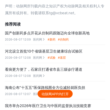
声明：动脉网所刊载内容之知识产权为动脉网及相关权利人专
属所有或持有。转载请联系tg@vcbeat.net。
推荐阅读
国产创新药多点开花从仿制药跟随迈向全球创新高地
2026-08-07 12:09
医药网
#新药
#仿制药

河北设立首批10个省级基层卫生健康综合试验区
2026-08-07 12:08
医药网
#试验
#基层

看病更方便了，石家庄打通省市县三级诊疗通道
2026-08-07 12:08
医药网

海南公布“十五五”医保路线图全方位减轻就医负担
动脉网APP内打开
2026-08-07 12:07
医药网
#医保

我市举办2026年医疗卫生与中医药监督执法技能竞赛