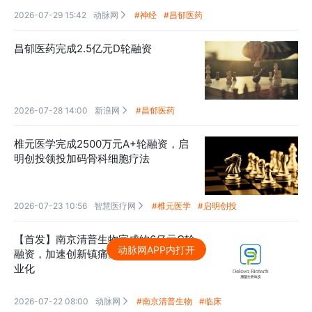
2026-07-29 15:42
动脉网
#神经
#昌郁医药

昌郁医药完成2.5亿元D轮融资
2026-07-28 14:00
新浪网
#昌郁医药

椎元医学完成2500万元A+轮融资，启
明创投领投加码骨科细胞疗法
2026-07-23 10:56
智慧医疗网
#椎元医学
#启明创投

【首发】南京清普生物完成约6亿元C轮
动脉网APP内打开
融资，加速创新镇痛药物临床转化与商
业化
2026-07-22 08:00
动脉网
#南京清普生物
#临床
