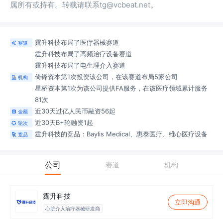
属所有或持有。转载请联系tg@vcbeat.net。
霆升科技布局了医疗器械赛道
赛道

霆升科技布局了高频治疗设备赛道
霆升科技布局了电生理介入赛道
倚锋资本第1次投资该公司，在该赛道布局5家公司
机构

星桥资本第1次为该公司提供FA服务，在该医疗领域累计服务
81次
近30天过亿人民币融资56起
金额

近30天B+轮融资1起
轮次

霆升科技的竞品：Baylis Medical、惠泰医疗、维心医疗设备
竞品

公司
赛道
机构
霆升科技
立即沟通
心脏介入治疗器械研发商