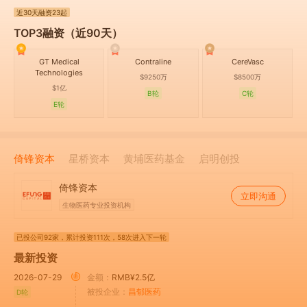
近30天
融资23起
TOP3融资（近90天）
GT Medical
Contraline
CereVasc
Technologies
$9250万
$8500万
$1亿
B轮
C轮
E轮
倚锋资本
星桥资本
黄埔医药基金
启明创投
倚锋资本
立即沟通
生物医药专业投资机构
已投公司92家
，累计投资111次
，58次进入下一轮
最新投资
2026-07-29
金额：
RMB¥2.5亿
被投企业：
昌郁医药
D轮