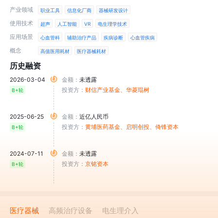
产业领域
职业工具
信息化厂商
器械研发设计
使用技术
超声
人工智能
VR
电生理学技术
应用场景
心血管科
辅助治疗产品
疾病诊断
心血管疾病
概念
高值医用耗材
医疗器械耗材
历史融资
2026-03-04
金额：
未透露
投资方：
财信产业基金
、华菱琨树
B+轮
2025-06-25
金额：
近亿人民币
投资方：
黄埔医药基金
、启明创投
、倚锋资本
B+轮
2024-07-11
金额：
未透露
投资方：
京铭资本
B+轮
医疗器械
高频治疗设备
电生理介入