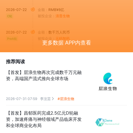
2026-07-22
金额：
RMB¥6亿
被投企业：
清普生物
C轮
2026-07-22
金额：
数千万人民币
被投企业：
元码智药
PreA轮
更多数据 APP内查看
推荐阅读
【首发】层浪生物再次完成数千万元融
资，高端国产流式推向全球市场
2026-07-31 07:59
李汶芸
#层浪生物

【首发】昌郁医药完成2.5亿元D轮融
资，加速疼痛与神经领域产品临床开发
和全球商业化布局