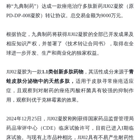
称“九典制药”）达成一款痤疮治疗多肽新药JIJ02凝胶（原
PD-DP-008凝胶）转让协议。总交易金额为9000万元。
根据协定，九典制药将获得JIJ02凝胶的全部已开发成果及
相应知识产权，并签署了《技术转让合同书》，取得在全
球进一步开发、生产和商业化的独家权益。
JIJ02凝胶为一款
1.1类创新多肽药物
，其活性成分来源于
青
蛙皮肤分泌物中的天然多肽，
适用于皮肤寻常痤疮适应
症，且观察到对耐药的痤疮丙酸杆菌具有较强的抑制作
用，观察到优于克林霉素的效果。
2024年12月25日，JIJ02凝胶刚刚获得国家药品监督管理局
药品审评中心（CDE）临床试验许可，目前已进入I期临
床试验。与现有上市品种相比，JIJ02具有不易产生耐药性