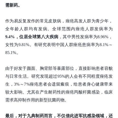
需新药。
作为易反复发作的常见皮肤病，痤疮高发人群为青少年，
全年龄人群均有发病。全球范围内痤疮人群发病率为
9.4%，位居全球第八大疾病
，其中男性发病率为8.96%，
女性为9.81%。有研究表明中国人群痤疮患病率为8.1%～
85.1%。
由于好发于颜面、胸背部等暴露部位，直接影响患者容貌
与日常生活。
研究发现超过
95%的人会有不同程度痤疮发
生，3%～7%痤疮患者会遗留瘢痕，给患者身心健康带来
较大影响。尤其在产生耐药性的痤疮丙酸杆菌感染，临床
需求高抑制作用的新型抗菌药物。
最后，对于九典制药而言，不仅借此进军抗感染领域，还