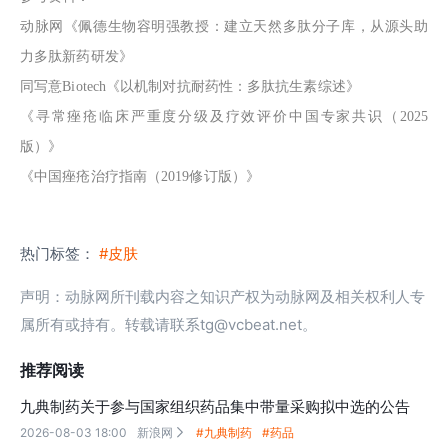
动脉网《佩德生物容明强教授：建立天然多肽分子库，从源头助
力多肽新药研发》
同写意Biotech《以机制对抗耐药性：多肽抗生素综述》
《寻常痤疮临床严重度分级及疗效评价中国专家共识（2025
版）》
《中国痤疮治疗指南（2019修订版）》
热门标签：
#皮肤
声明：动脉网所刊载内容之知识产权为动脉网及相关权利人专
属所有或持有。转载请联系tg@vcbeat.net。
推荐阅读
九典制药关于参与国家组织药品集中带量采购拟中选的公告
2026-08-03 18:00
新浪网
#九典制药
#药品
