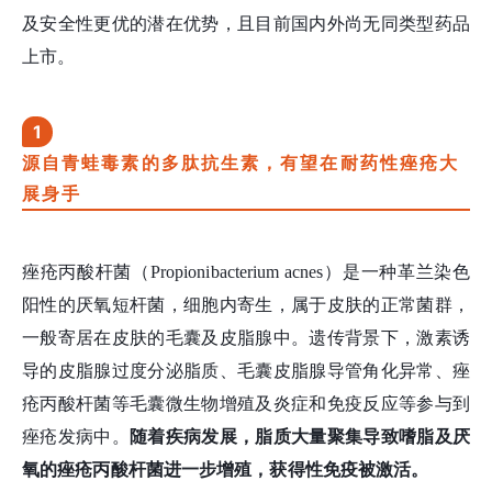
及安全性更优的潜在优势，且目前国内外尚无同类型药品
上市。
1
源自青蛙毒素的多肽抗生素，有望在耐药性痤疮大
展身手
痤疮丙酸杆菌（Propionibacterium acnes）是一种革兰染色
阳性的厌氧短杆菌，细胞内寄生，属于皮肤的正常菌群，
一般寄居在皮肤的毛囊及皮脂腺中。遗传背景下，激素诱
导的皮脂腺过度分泌脂质、毛囊皮脂腺导管角化异常、痤
疮丙酸杆菌等毛囊微生物增殖及炎症和免疫反应等参与到
痤疮发病中。
随着疾病发展，脂质大量聚集导致嗜脂及厌
氧的痤疮丙酸杆菌进一步增殖，获得性免疫被激活。