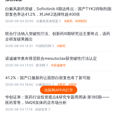
白癜风新药突破，Soficitinib II期达终点：国产TYK2抑制剂面
部复色率达41.2%，对JAK2选择性超400倍
2026-08-04 20:00
白癜风患者联盟
#新药
#抑制剂

联合疗法纳入突破性疗法、创新药III期研究达主要终点，该药
企研发硕果频出
2026-08-04 14:31
中国制药网
#新药

诺诚健华奥布替尼联合mesutoclax获突破性疗法认定
2026-08-04 13:05
新浪网
#诺诚健华

41.2%：国产口服新药让面部白斑复色有了新可能
2026-08-03 18:40
白癜风论坛
#新药
#面部

动脉网APP内打开
华创证券：医药行业投资观点&研究专题周周谈·第185期——
医药零售，5M26实体药店市场分析
2026-08-03 17:16
动脉智库
