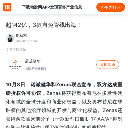
下载动脉网APP发现更多产业信息！
APP内打开
超142亿，3款自免管线出海！
周秋寒
2025-10-09 17:04
文章关联实体
诺诚健华
立即沟通
创新药物研发商
10月8日，诺诚健华和Zenas联合宣布，双方达成重
磅授权许可协议，
Zenas将获得奥布替尼在多发性硬
化领域的全球开发和商业化权益，以及奥布替尼在非
肿瘤的其他治疗领域的开发与商业化权益。Zenas还
获得两款临床前分子（一款新型口服IL-17 AA/AF抑制
剂和一款透脑性口服TYK2抑制剂）的相关权益。