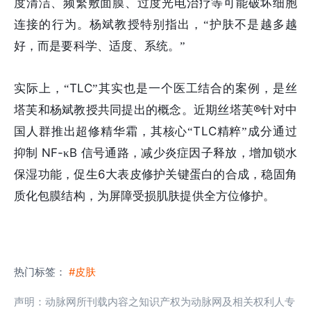
度清洁、频繁敷面膜、过度光电治疗等可能破坏细胞
连接的行为。杨斌教授特别指出，“护肤不是越多越
好，而是要科学、适度、系统。”
TLC
实际上，“
”其实也是一个医工结合的案例，是丝
®
塔芙和杨斌教授共同提出的概念。近期丝塔芙
针对中
TLC
国人群推出超修精华霜，其核心“
精粹”成分通过
NF-
B
抑制
κ
信号通路，减少炎症因子释放，增加锁水
6
保湿功能，促生
大表皮修护关键蛋白的合成，稳固角
质化包膜结构，为屏障受损肌肤提供全方位修护。
热门标签：
#皮肤
声明：动脉网所刊载内容之知识产权为动脉网及相关权利人专