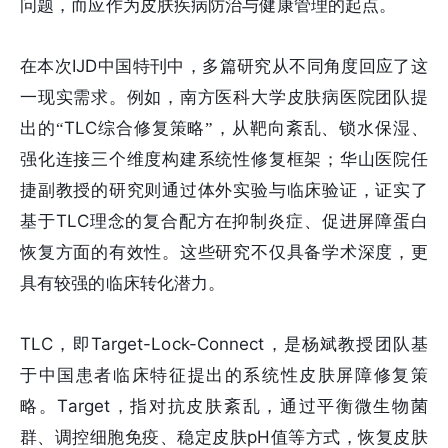
问题，而应作为皮肤疾病防治与健康管理的起点。
IJD
在本次
中国特刊中，多篇研究从不同角度回应了这
一现实需求。例如，南方医科大学皮肤病医院团队提
TLC
出的“
综合修复策略”，从靶向紊乱、锁水保湿、
强化连接三个维度构建系统性修复框架；华山医院任
捷副教授的研究则通过体外实验与临床验证，证实了
TLC
基于
理念的复合配方在抑制炎症、促进屏障蛋白
恢复方面的有效性。这些研究不仅具备学术深度，更
具有较强的临床转化潜力。
TLC
Target-Lock-Connect
，即
，是杨斌教授团队基
于中国患者临床特征提出的系统性皮肤屏障修复策
Target
略。
，指对抗皮肤紊乱，通过平衡微生物菌
pH
群、调控细胞免疫、稳定皮肤
值等方式，恢复皮肤