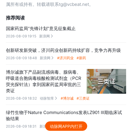
属所有或持有。转载请联系tg@vcbeat.net。
推荐阅读
国家药监局“先锋计划”意见征集截止
2026-08-09 19:15
新浪网

创新研发新突破，济川药业创新药持续扩容，竞争力再升级
2026-08-09 18:48
新浪网
#济川药业
#新药

博尔诚旗下产品副流感病毒、腺病毒、
呼吸道合胞病毒核酸检测试剂盒（PCR
荧光探针法）拿到国家药监局审批的三
类证
2026-08-09 18:32
动脉智库
#博尔诚
#三类证

绿竹生物于Nature Communications发表LZ901 III期临床试
验结果
动脉网APP内打开
2026-08-09 18:31
新浪网
#试验
#绿竹生物
