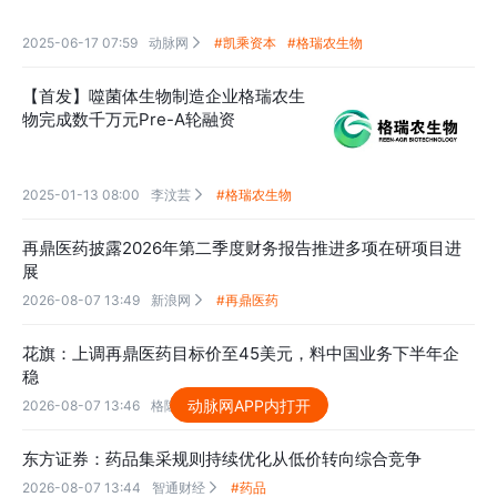
2025-06-17 07:59
动脉网
#凯乘资本
#格瑞农生物

【首发】噬菌体生物制造企业格瑞农生
物完成数千万元Pre-A轮融资
2025-01-13 08:00
李汶芸
#格瑞农生物

再鼎医药披露2026年第二季度财务报告推进多项在研项目进
展
2026-08-07 13:49
新浪网
#再鼎医药

花旗：上调再鼎医药目标价至45美元，料中国业务下半年企
稳
动脉网APP内打开
2026-08-07 13:46
格隆汇
#花旗
#再鼎医药

东方证券：药品集采规则持续优化从低价转向综合竞争
2026-08-07 13:44
智通财经
#药品
