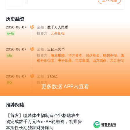
历史融资
2026-08-07
金额：
数千万人民币
投资方：
元生创投
A+轮
2026-08-07
金额：
近亿人民币
投资方：
牧原集团
、华方资本
、贝达基金
、联想创投
、成
A轮
都科创投资
、中科创星
、华立集团
、山东威高
、光合创投
2026-08-07
金额：
$1.5亿
投资方：
IPO
更多数据 APP内查看
推荐阅读
【首发】噬菌体生物制造企业格瑞农生
物完成数千万元Pre-A+轮融资，凯乘资
本担任长期独家财务顾问