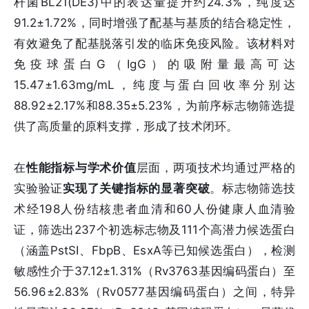
杆菌BL21(DE3)中的表达量提升约24.3%，纯度达
91.2±1.72%，同时增强了配基与基质的结合稳定性，
有效避免了配基脱落引发的临床免疫风险。该材料对
免疫球蛋白G（IgG）的吸附量最高可达
15.47±1.63mg/mL，纯度与蛋白回收率分别达
88.92±2.17%和88.35±5.23%，为前序标志物筛选提
供了高质量的原料支撑，形成了技术闭环。
在
性能指标与学术价值
层面，两项技术均通过严格的
实验验证
实现了关键指标的显著突破
。标志物筛选技
术经198人份结核患者血清和60人份健康人血清验
证，筛选出237个初选标志物及111个高潜力候选蛋白
（涵盖PstSI、FbpB、EsxA等已知候选蛋白），检测
敏感性介于37.12±1.31%（Rv3763基因编码蛋白）至
56.96±2.83%（Rv0577基因编码蛋白）之间，特异