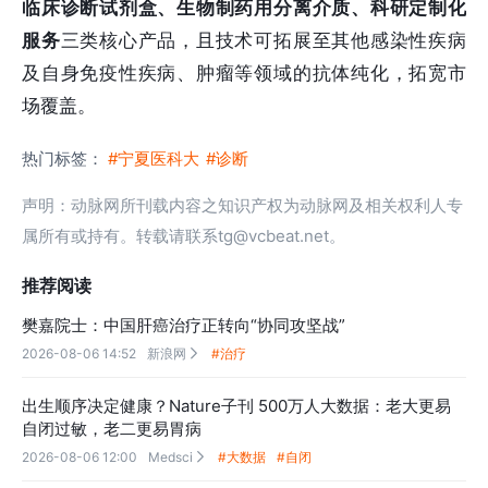
临床诊断试剂盒、生物制药用分离介质、科研定制化
服务
三类核心产品，且技术可拓展至其他感染性疾病
及自身免疫性疾病、肿瘤等领域的抗体纯化，拓宽市
场覆盖。
热门标签：
#宁夏医科大
#诊断
声明：动脉网所刊载内容之知识产权为动脉网及相关权利人专
属所有或持有。转载请联系tg@vcbeat.net。
推荐阅读
樊嘉院士：中国肝癌治疗正转向“协同攻坚战”
2026-08-06 14:52
新浪网
#治疗

出生顺序决定健康？Nature子刊 500万人大数据：老大更易
自闭过敏，老二更易胃病
2026-08-06 12:00
Medsci
#大数据
#自闭
