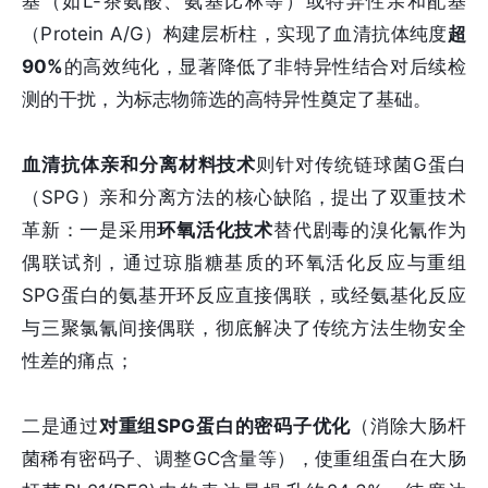
基（如L-茶氨酸、氨基比林等）或特异性亲和配基
（Protein A/G）构建层析柱，实现了血清抗体纯度
超
90%
的高效纯化，显著降低了非特异性结合对后续检
测的干扰，为标志物筛选的高特异性奠定了基础。
血清抗体亲和分离材料技术
则针对传统链球菌G蛋白
（SPG）亲和分离方法的核心缺陷，提出了双重技术
革新：一是采用
环氧活化技术
替代剧毒的溴化氰作为
偶联试剂，通过琼脂糖基质的环氧活化反应与重组
SPG蛋白的氨基开环反应直接偶联，或经氨基化反应
与三聚氯氰间接偶联，彻底解决了传统方法生物安全
性差的痛点；
二是通过
对重组SPG蛋白的密码子优化
（消除大肠杆
菌稀有密码子、调整GC含量等），使重组蛋白在大肠