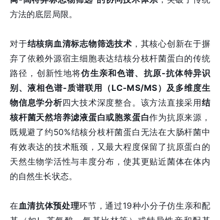
方法的底层局限。
对于
结核病血清标志物筛选技术
，其核心创新在于摒
弃了依赖外源宿主细胞表达结核分枝杆菌蛋白的传统
路径，创新性地将
仿生亲和色谱、抗原-抗体特异识
别、液相色谱-质谱联用（LC-MS/MS）及多维度生
物信息学分析
四大技术深度整合。该方法直接采用
结
核杆菌天然培养滤液蛋白或胞浆蛋白
作为抗原来源，
既规避了约50%结核分枝杆菌蛋白无法在大肠杆菌中
有效表达的技术瓶颈，又最大程度保留了抗原蛋白的
天然生物学活性与丰度分布，使其更贴近菌体在体内
的自然生长状态。
在
血清抗体预处理
环节，通过19种小分子仿生亲和配