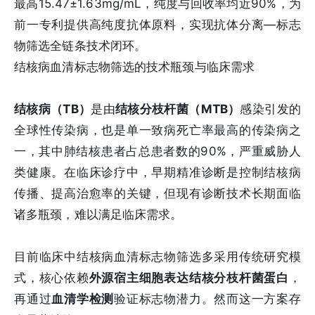
最高15.47±1.63mg/mL，纯度与回收率均近90%，为
前一专利提供高纯度抗体原料，实现抗体分离—标志
物筛选全链条技术闭环。
结核病血清标志物筛选的技术瓶颈与临床需求
结核病（TB）
是由
结核分枝杆菌（MTB）
感染引发的
全球性传染病，也是单一致病死亡率最高的传染病之
一，其中肺结核患者占总患者数的90%，严重威胁人
类健康。在临床诊疗中，早期精准诊断是控制结核病
传播、提高治愈率的关键，但现有诊断技术长期面临
诸多瓶颈，难以满足临床需求。
目前临床中结核病血清标志物筛选多采用传统研究模
式，核心依赖
外源宿主细胞表达结核分枝杆菌蛋白
，
再通过
血清学检测
验证标志物潜力。然而这一方案存