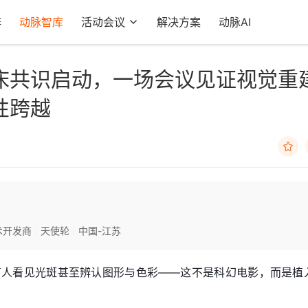
阵
动脉智库
活动会议
解决方案
动脉AI
床共识启动，一场会议见证视觉重
性跨越

术开发商
天使轮
中国-江苏
盲人看见光斑甚至辨认图形与色彩——这不是科幻电影，而是植