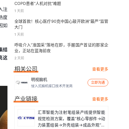
COPD患者“人机对抗”难题
入注
1 天前
熟度
全球首款！核心医疗90克中国心敲开欧洲“最严”监管
因如
大门
1 天前
呼吸介入“准国采”落地在即，手握国产首证的那家企
集结
业，正站在蓝海前夜
亮这
2 天前
相关公司
查看更多
明视脑机
立即沟通
侵入式脑机接口技术开发商
产业链接
查看更多
汇萃智能为注射笔组装产线提供智能
视觉检测方案，覆盖“核心零部件→动
力装置组装→外壳组装→成品外观”全