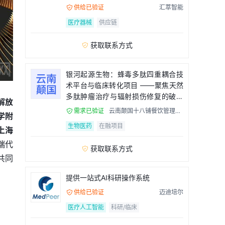
流程
供给已验证
汇萃智能

医疗器械
供应链
获取联系方式

银河起源生物：蜂毒多肽四重耦合技
术平台与临床转化项目 ——聚焦天然
多肽肿瘤治疗与辐射损伤修复的破局
解放
者
需求已验证
云南颠国十八铺餐饮管理有

学附
限公司
生物医药
在融项目
上海
端代
获取联系方式

共同
提供一站式AI科研操作系统
供给已验证
迈迪培尔

医疗人工智能
科研/临床