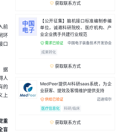
获取联系方式

【公开征集】脑机接口标准编制参编
入前
单位，诚邀科研院校、医疗机构、产
业企业携手共建行业规范
闭环
需求已验证
中国电子装备技术开发协会
接口

成果转化
获取联系方式

。据
碍人
MedPeer提供AI科研saas系统，为企
有的
业获客、提效及客情维护提供支持
义上
供给已验证
迈迪培尔

医疗信息化
科研/临床
觉重
获取联系方式

全盲