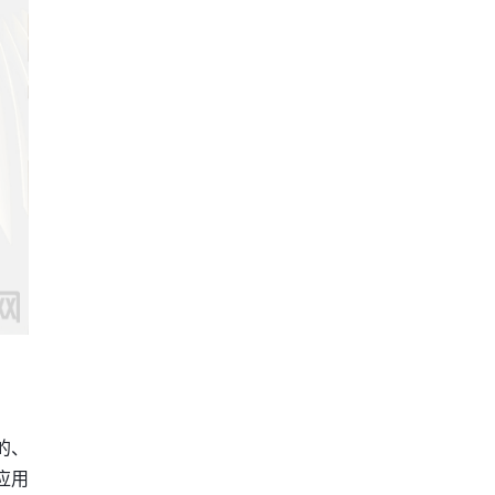
的、
应用