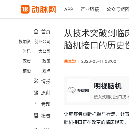
APP
产业链接
公众号矩
从技术突破到临
首页

投融资
创业公司
脑机接口的历史
时讯
大公司
深度
政策
季嘉颖
2026-05-11 08:00
前沿
观点
情报

明视脑机
原创

侵入式脑机接口技
专题

让瘫痪者重新抓握与行走，让
报告

脑机接口正在改变的临床现实。