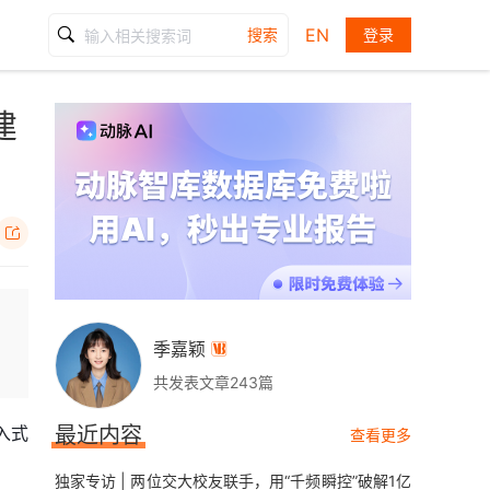
EN
搜索
登录
建

季嘉颖

共发表文章243篇
入式
最近内容
查看更多
独家专访 | 两位交大校友联手，用“千频瞬控”破解1亿