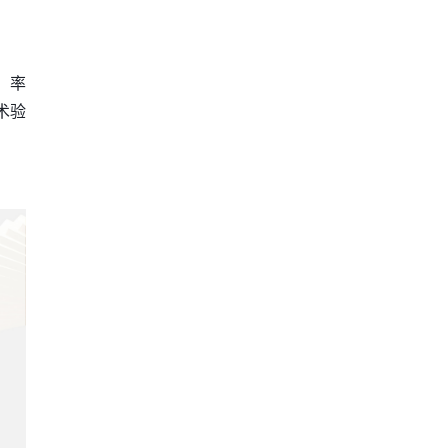
，率
术验