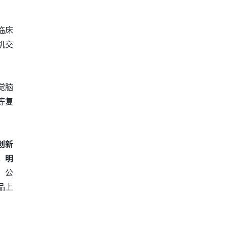
临床
机交
觉脑
等复
创新
，明
。
公
品上