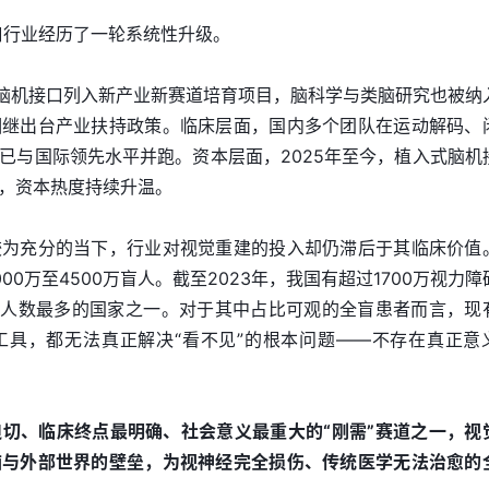
口行业经历了一轮系统性升级。
将脑机接口列入新产业新赛道培育项目，脑科学与类脑研究也被纳
相继出台产业扶持政策。临床层面，国内多个团队在运动解码、
已与国际领先水平并跑。资本层面，2025年至今，植入式脑机
，资本热度持续升温。
较为充分的当下，行业对视觉重建的投入却仍滞后于其临床价值
0万至4500万盲人。截至2023年，我国有超过1700万视力障
障人数最多的国家之一。对于其中占比可观的全盲患者而言，现
工具，都无法真正解决“看不见”的根本问题——不存在真正意
切、临床终点最明确、社会意义最重大的“刚需”赛道之一，视
脑与外部世界的壁垒，为视神经完全损伤、传统医学无法治愈的