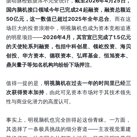
据动脉橙数据库不完全统计，
截至2026年4月25日，
国内脑机接口领域今年已完成24起融资，融资总额近
50亿元，这一数值已超过2025年全年总合
。而在这
场巨大的投资浪潮中，明视脑机也成为资本竞相追逐
的明星项目——
2026年4月，其官宣已完成了1.5亿元
的天使轮系列融资，包括中科创星、领屹投资、海贝
创投、华方资本、德联资本、弘晖基金、恒旭资本、
鼎兴量子等知名机构均纷纷下场押注
。
值得一提的是，
明视脑机在过去一年的时间里已经三
次获得资本加持
，由此可见资本市场对于其技术领先
性与商业化潜力的高度认可。
事实上，明视脑机也完全担得起这份青睐。一方面，
其选择了一条极具挑战的细分赛道——主攻视觉重建