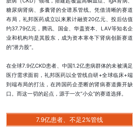
脏病（CKD）领域，搭建起覆盖高磷血症、IgA肾病、
糖尿病肾病、多囊肾的全谱系管线。凭借清晰的赛道
布局，礼邦医药成立以来累计融资20亿元、投后估值
约37.79亿元，腾讯、国金、华盖资本、LAV等知名企
业和机构均是其股东，成为资本寒冬下肾病创新赛道
的“潜力股”。
在全球7.9亿CKD患者、中国1.2亿患病群体的未被满足
医疗需求面前，礼邦医药以全管线自研+全球临床+端
到端布局的打法，在跨国药企垄断的肾病赛道撕开缺
口。而这一切的起点，源于一次“小众”的赛道选择。
7.9亿患者、不足2%管线