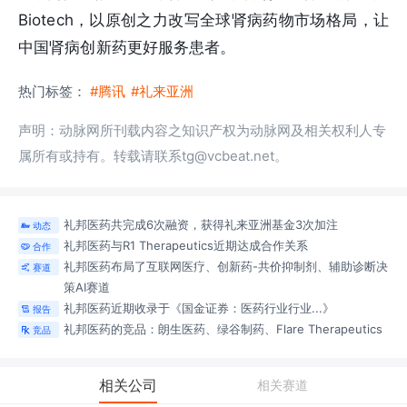
Biotech，以原创之力改写全球肾病药物市场格局，让
中国肾病创新药更好服务患者。
热门标签：
#腾讯
#礼来亚洲
声明：动脉网所刊载内容之知识产权为动脉网及相关权利人专
属所有或持有。转载请联系tg@vcbeat.net。
礼邦医药共完成6次融资，获得礼来亚洲基金3次加注
动态

礼邦医药与R1 Therapeutics近期达成合作关系
合作

礼邦医药布局了互联网医疗、创新药-共价抑制剂、辅助诊断决
赛道

策AI
赛道
礼邦医药近期收录于《国金证券：医药行业行业...》
报告

礼邦医药的竞品：朗生医药、绿谷制药、Flare Therapeutics
竞品

相关公司
相关赛道