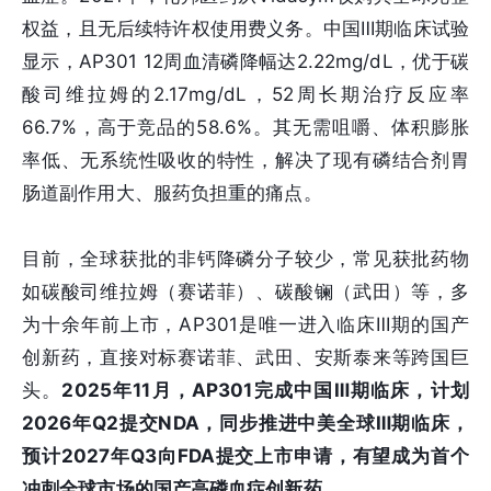
权益，且无后续特许权使用费义务。中国Ⅲ期临床试验
显示，AP301 12周血清磷降幅达2.22mg/dL，优于碳
酸司维拉姆的2.17mg/dL，52周长期治疗反应率
66.7%，高于竞品的58.6%。其无需咀嚼、体积膨胀
率低、无系统性吸收的特性，解决了现有磷结合剂胃
肠道副作用大、服药负担重的痛点。
目前，全球获批的非钙降磷分子较少，常见获批药物
如碳酸司维拉姆（赛诺菲）、碳酸镧（武田）等，多
为十余年前上市，AP301是唯一进入临床Ⅲ期的国产
创新药，直接对标赛诺菲、武田、安斯泰来等跨国巨
头。
2025年11月，AP301完成中国Ⅲ期临床，计划
2026年Q2提交NDA，同步推进中美全球Ⅲ期临床，
预计2027年Q3向FDA提交上市申请，有望成为首个
冲刺全球市场的国产高磷血症创新药。