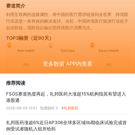
赛道简介
利用互联网的连接属性，将中国的医疗需求链接到全世界，跨境医
疗应该是一条有效的解决途径。当前，中国跨境医疗旅游行业处于
起步阶段，现阶段以输出型跨境医疗消费为主。
TOP3融资（近90天）
9am.health
TytoCare
Karoo Health
--
--
--
更多数据 APP内查看
B轮
未公开
A轮
推荐阅读
FSGS赛道热度再起，礼邦医药大涨超15%机构指其有望进入
港股通
2026-08-05 15:51
智通财经
#礼邦医药

礼邦医药涨超6%近日AP306全球多区域IIb期临床试验完成首
例受试者随机入组并给药