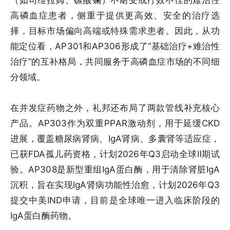
（如司维拉姆、碳酸镧）不耐受或疗效不佳的难治性
高磷血症患者，侧重于提供更高效、安全的治疗选
择，目标市场偏向高端或特殊需求患者。因此，从功
能定位看，AP301和AP306形成了“基础治疗+难治性
治疗”的互补格局，共同服务于高磷血症市场的不同细
分领域。
在并发症药物之外，礼邦还布局了两款管线补充核心
产品。AP303作为双重PPAR激动剂，用于延缓CKD
进展，覆盖糖尿病肾病、IgA肾病、多囊肾等适应症，
已获FDA孤儿药资格，计划2026年Q3启动全球Ⅱ期试
验。AP308是新型重组IgA蛋白酶，用于清除肾脏IgA
沉积，旨在实现IgA肾病功能性治愈，计划2026年Q3
提交中美IND申请，目前是全球唯一进入临床阶段的
IgA蛋白酶药物。