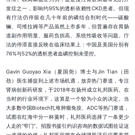
发症之一，影响约95%的透析依赖性CKD患者。但现
有疗法仍停留在几十年前的磷结合剂时代——碳酸
镧、司维拉姆等产品虽然上市多年，但普遍存在胃肠
道副作用明显、服药负担高、系统性吸收等问题。疗
法的停滞直接反映在临床结果上：中国及美国分别有
76%与52%的透析患者血磷控制未受控。
Gavin Guoyao Xia（夏国尧）博士与Jin Tian（田
劲）医生
捕捉到上述市场机遇，放弃热门赛道，专注
肾病创新药研发，于2018年在扬州成立礼邦医药。在
当时的行业环境下，这算是一个较为小众的决定。当
大多数中国Biotech扎堆肿瘤免疫、ADC等热门赛道，
试图在红海中分一杯羹时，礼邦医药选择了一条更少
人走的“窄门”。招股书援引灼识咨询的数据试图佐证这