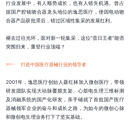
行业发展中，有人顺势成长，也有人错失机遇。曾占
据国产腔镜吻合器龙头地位的逸思医疗，便因电动吻
合器产品获批滞后，错过区域性集采的发展红利。
褪去过往光环，面对新一轮集采，这位“昔日王者”能否
突围归来，重登行业顶端？
>
>
>
>
打造中国医疗器械行业的领导者
2001年，逸思医疗创始人聂红林加入微创医疗，带领
研发团队实现大动脉覆膜支架、心脏电生理三维标测
及消融系统的国产化研发，亲手铺就了首批国产医疗
器械领军企业的奋斗和成长之路，为如今的微创心脉
和微创电生理业务打下了坚实基础。