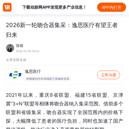
下载动脉网APP发现更多产业信息！
APP内打开
2026新一轮吻合器集采：逸思医疗有望王者
归来
张靖
2026-05-08 08:00
文章关联实体
逸思医疗
立即沟通
肿瘤微创外科高端医疗器械研发商
2021年以来，重庆8省联盟、福建15省联盟、京津
冀“3+N”联盟等相继将吻合器纳入集采范围。借助多个
联盟和省级集采，吻合器实现了全国范围内的价格下
探，大幅降低了患者的医疗负担，同时也加速了国产