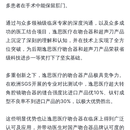
多患者在手术中能保留肛门。
通过与众多领袖级临床专家的深度沟通，以及众多成
功的医工结合项目，逸思医疗在吻合器和超声刀产品
上沉淀了深刻的理解和认知，并在技术上实现了全方
位突破，为后期逸思医疗吻合器和超声刀产品荣获省
级科技进步一等奖打下了坚实基础。
多重创新之下，逸思医疗的吻合器产品极具竞争力。
在欧洲SGS开展的专业对比测试中，逸思医疗超大转
角腔镜吻合器的缝合强度比进口产品优10%、钛钉成
型不良率不到进口产品的30%，以极大优势胜出。
这些明显优势也让逸思医疗吻合器在临床上得到广泛
认可及应用，并带动医生对国产吻合器品牌认可度的