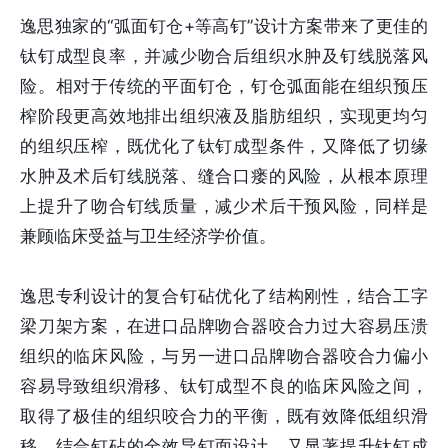
逸思独家的“弧面钉仓+等高钉”设计方案带来了更佳的
钛钉成型良率，并减少吻合后组织水肿及钉线脱落风
险。相对于传统的平面钉仓，钉仓弧面能在组织预压
榨阶段更高效地排出组织液及脂肪组织，实现更均匀
的组织压榨，既优化了钛钉成型条件，又降低了切缘
水肿及术后钉线脱落、缝合口瘘的风险，从根本原理
上提升了吻合钉线质量，减少术后干预风险，同样是
兼顾临床受益与卫生经济学价值。
逸思专利设计的复合钉砧优化了结构刚性，结合工字
梁刀架方案，在进口品牌吻合器咬合力过大容易压溃
组织的临床风险，与另一进口品牌吻合器咬合力偏小
容易导致组织滑移、钛钉成型不良的临床风险之间，
取得了极佳的组织咬合力的平衡，既有效降低组织滑
移，结合钉砧的全效导钉面设计，又显著提升钛钉成