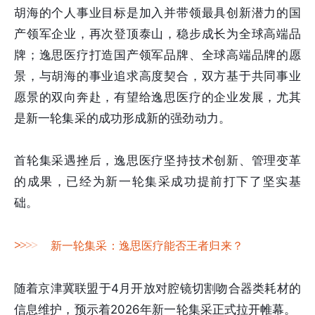
胡海的个人事业目标是加入并带领最具创新潜力的国
产领军企业，再次登顶泰山，稳步成长为全球高端品
牌；逸思医疗打造国产领军品牌、全球高端品牌的愿
景，与胡海的事业追求高度契合，双方基于共同事业
愿景的双向奔赴，有望给逸思医疗的企业发展，尤其
是新一轮集采的成功形成新的强劲动力。
首轮集采遇挫后，逸思医疗坚持技术创新、管理变革
的成果，已经为新一轮集采成功提前打下了坚实基
础。
>
>
>
>
新一轮集采：逸思医疗能否王者归来？
随着京津冀联盟于4月开放对‌腔镜切割吻合器类‌耗材的
信息维护，预示着2026年新一轮集采正式拉开帷幕。