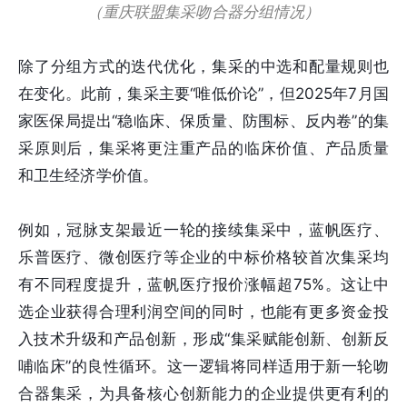
（重庆联盟集采吻合器分组情况）
除了分组方式的迭代优化，集采的中选和配量规则也
在变化。此前，集采主要“唯低价论”，但2025年7月国
家医保局提出“稳临床、保质量、防围标、反内卷”的集
采原则后，集采将更注重产品的临床价值、产品质量
和卫生经济学价值。
例如，冠脉支架最近一轮的接续集采中，蓝帆医疗、
乐普医疗、微创医疗等企业的中标价格较首次集采均
有不同程度提升，蓝帆医疗报价涨幅超75%。这让中
选企业获得合理利润空间的同时，也能有更多资金投
入技术升级和产品创新，形成“集采赋能创新、创新反
哺临床”的良性循环。这一逻辑将同样适用于新一轮吻
合器集采，为具备核心创新能力的企业提供更有利的