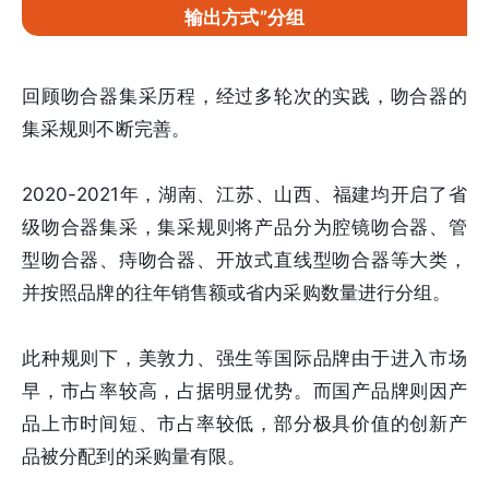
输出方式”分组
回顾吻合器集采历程，经过多轮次的实践，吻合器的
集采规则不断完善。
2020-2021年，湖南、江苏、山西、福建均开启了省
级吻合器集采，集采规则将产品分为腔镜吻合器、管
型吻合器、痔吻合器、开放式直线型吻合器等大类，
并按照品牌的往年销售额或省内采购数量进行分组。
此种规则下，美敦力、强生等国际品牌由于进入市场
早，市占率较高，占据明显优势。而国产品牌则因产
品上市时间短、市占率较低，部分极具价值的创新产
品被分配到的采购量有限。