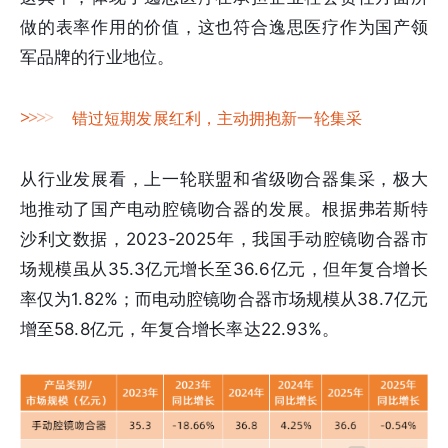
做的表率作用的价值，这也符合逸思医疗作为国产领
军品牌的行业地位。
>
>
>
>
错过短期发展红利，主动拥抱新一轮集采
从行业发展看，上一轮联盟和省级吻合器集采，极大
地推动了国产电动腔镜吻合器的发展。根据弗若斯特
沙利文数据，2023-2025年，我国手动腔镜吻合器市
场规模虽从35.3亿元增长至36.6亿元，但年复合增长
率仅为1.82%；而电动腔镜吻合器市场规模从38.7亿元
增至58.8亿元，年复合增长率达22.93%。