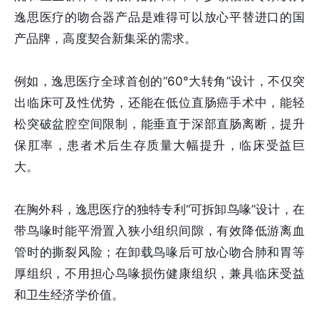
逸思医疗的吻合器产品是难得可以放心平替进口的国
产品牌，高度契合新集采的需求。
例如，逸思医疗全球首创的“60°大转角”设计，不仅突
出临床可及性优势，还能在低位直肠癌手术中，能轻
松突破盆腔空间限制，能垂直于深部直肠离断，提升
保肛率，患者术后生存质量大幅提升，临床受益巨
大。
在胸外科，逸思医疗的独特专利“可拆卸鸟喙”设计，在
带鸟喙时能平滑置入狭小组织间隙，有效降低游离血
管时的撕裂风险；在卸载鸟喙后可放心吻合肺和胃等
厚组织，不用担心鸟喙损伤健康组织，兼具临床受益
和卫生经济学价值。