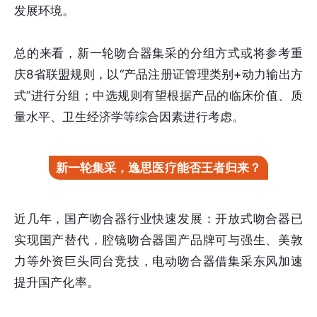
发展环境。
总的来看，新一轮吻合器集采的分组方式或将参考重
庆8省联盟规则，以“产品注册证管理类别+动力输出方
式”进行分组；中选规则有望根据产品的临床价值、质
量水平、卫生经济学等综合因素进行考虑。
新一轮集采，逸思医疗能否王者归来？
近几年，国产吻合器行业快速发展：开放式吻合器已
实现国产替代，腔镜吻合器国产品牌可与强生、美敦
力等外资巨头同台竞技，电动吻合器借集采东风加速
提升国产化率。