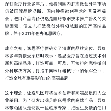
深耕医疗行业多年后，他看到国内肿瘤微创外科市场
仍被国际品牌垄断、国内肿瘤微创手术的普及率极
低，进口产品高价仍然是阻碍微创技术推广普及的关
键因素，便立志打造微创外科领域新的国产高端品
牌，并于2011年创办逸思医疗。
成立之初，逸思医疗便确立了清晰的品牌定位。聂红
林多年前接受采访时表示：逸思医疗旨在通过技术创
新和高端品质，打造可靠、可及、可负担的完整微创
外科解决方案，打造中国医疗器械行业的领军企业，
打造全球有重要影响力的高端品牌。
这个理念，让逸思医疗将技术创新和高端品质刻入企
业基因。为了研发出满足临床需求的高端产品，聂红
林带领团队走访数十位临床专家，把医生反馈的使用