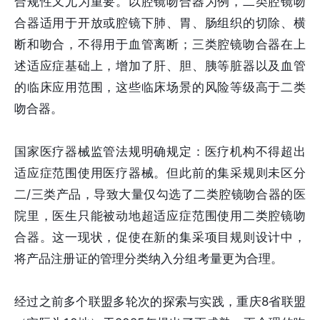
合规性又尤为重要。以腔镜吻合器为例，二类腔镜吻
合器适用于开放或腔镜下肺、胃、肠组织的切除、横
断和吻合，不得用于血管离断；三类腔镜吻合器在上
述适应症基础上，增加了肝、胆、胰等脏器以及血管
的临床应用范围，这些临床场景的风险等级高于二类
吻合器。
国家医疗器械监管法规明确规定：医疗机构不得超出
适应症范围使用医疗器械。但此前的集采规则未区分
二/三类产品，导致大量仅勾选了二类腔镜吻合器的医
院里，医生只能被动地超适应症范围使用二类腔镜吻
合器。这一现状，促使在新的集采项目规则设计中，
将产品注册证的管理分类纳入分组考量更为合理。
经过之前多个联盟多轮次的探索与实践，重庆8省联盟