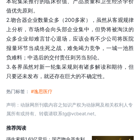
本轮集采推行的临床价值、产品质量和卫生经济学价
值优先原则。
2.吻合器企业数量众多（200多家），虽然从客观规律
上分析，市场终会向头部企业集中，但势将被淘汰的
众多企业却难言甘心退场，应该会有不少公司将医院
报量环节当成生死之战，难免竭力竞争，一城一池胜
负难料；中选后的交付责任则另当别论。
3.各界虽然对新一轮集采规则有诸多解读和期待，但
只要还未发布，就还存在巨大的不确定性。
热门标签：
#逸思医疗
声明：动脉网所刊载内容之知识产权为动脉网及相关权利人专
属所有或持有。转载请联系tg@vcbeat.net。
推荐阅读
强生索赔1.61亿背后：国产吻合器专利