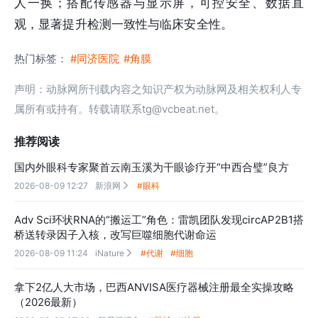
人一换；搭配传感器与显示屏，可控安全、数据直
观，显著提升检测一致性与临床安全性。
热门标签：
#同济医院
#角膜
声明：动脉网所刊载内容之知识产权为动脉网及相关权利人专
属所有或持有。转载请联系tg@vcbeat.net。
推荐阅读
国内外眼科专家聚首云南玉溪为干眼诊疗开“中西合璧”良方
2026-08-09 12:27
新浪网
#眼科

Adv Sci环状RNA的“搬运工”角色：雷凯团队发现circAP2B1搭
桥送转录因子入核，改写巨噬细胞代谢命运
2026-08-09 11:24
iNature
#代谢
#细胞

拿下2亿人大市场，巴西ANVISA医疗器械注册最全实操攻略
（2026最新）