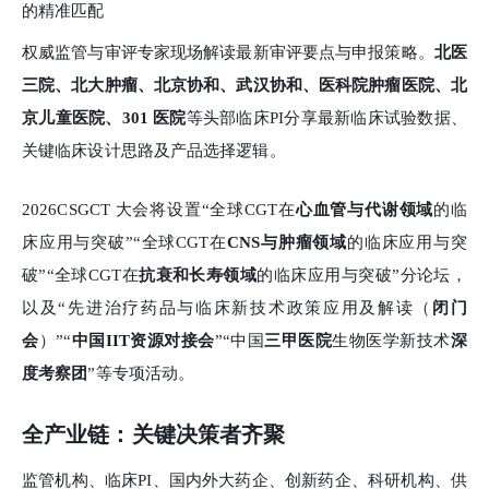
的精准匹配
权威监管与审评
专
家现场
解读最新审评要点与申报策略。
北医
三院、北大肿瘤、北京协和、
武汉协和、医科院肿瘤医院、北
京儿童医院、301 医院
等头部临床PI分享最新临床试验数据、
关键临床设计思路及产品选择逻辑
。
2026CSGCT 大会将设置
“全球CGT在
心血管与代谢领域
的临
床应用与突破”“全球CGT在
CNS与肿瘤领域
的临床应用与突
破”“全球CGT在
抗衰和长寿领域
的临床应用与突破”分论坛，
以及“先进治疗药品与临床新技术政策应用及解读（
闭门
会
）”“
中国IIT资源对接会
”“中国
三甲医院
生物医学新技术
深
度考察团
”等专项活动。
全产业链：关键决策者齐聚
监管机构、临床
PI、
国内外大药企、
创新药企、科研机构、供