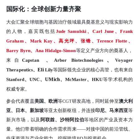
国际化：全球创新力量齐聚
大会汇聚全球细胞与基因治疗领域最具奠基意义与现实影响力
的人物，嘉宾既包括
Jude Samulski、Carl June、Frank
Graham、
Mark Kay、
高光坪、张锋、
Terence Flotte、
Barry Byrn、
Ana Hidalgo-Simon
等定义产业方向的奠基人，
、
来自
Capstan
、Arbor Biotechnologies
Voyager
Eli
Therapeutics、
Lily
等国际领先企业的核心高管，也有来自
UMich
Stanford、UNC、
、
McMaster、
HKU
等学术机构的
权威专家
。
参会代表覆盖
美国、欧洲
等
CGT研发高地，同时延伸至
澳大利
亚、日本、新加坡
等亚太创新枢纽，并连接
印尼、马来西亚
等
新兴市场，以及
阿联酋、沙特阿拉伯
等地区的产业及资本力
量。他们带着明确的合作需求而来——对接中国的前沿管线、
临床资源与产业化能力，挖掘跨境BD与投资机会。