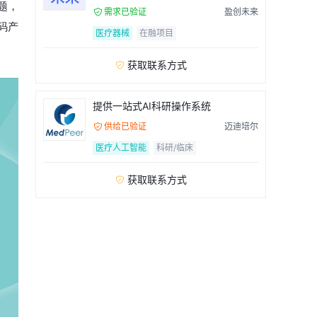
题，
需求已验证
盈创未来

码产
医疗器械
在融项目
获取联系方式

提供一站式AI科研操作系统
供给已验证
迈迪培尔

医疗人工智能
科研/临床
获取联系方式
