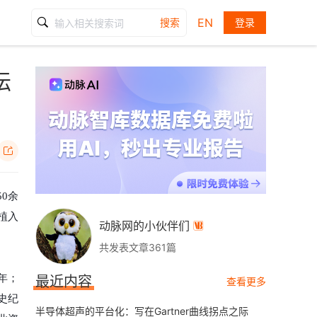
EN
搜索
登录
坛

0余
植入
动脉网的小伙伴们

共发表文章361篇
年；
最近内容
查看更多
史纪
半导体超声的平台化：写在Gartner曲线拐点之际