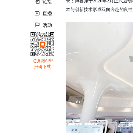
链接
录；博睿康于2026年2月正式启

本与创新技术形成双向奔赴的良性
直播

活动

动脉网APP
扫码下载