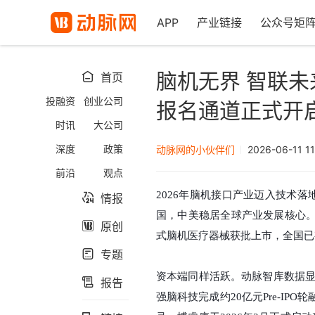
APP
产业链接
公众号矩
脑机无界 智联未
首页

投融资
创业公司
报名通道正式开
时讯
大公司
深度
政策
动脉网的小伙伴们
2026-06-11 11
前沿
观点
2026年脑机接口产业迈入技术落
情报

国，中美稳居全球产业发展核心
原创

式脑机医疗器械获批上市，全国已
专题

资本端同样活跃。动脉智库数据
报告

强脑科技完成约20亿元Pre-I