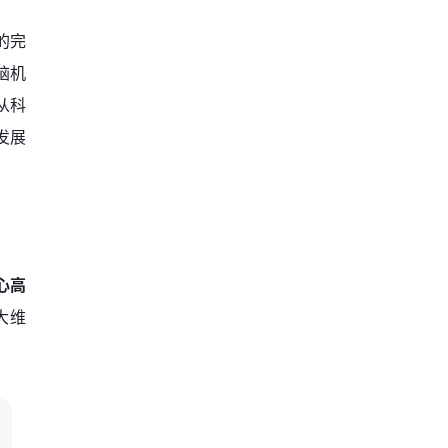
的完
脑机
从科
发展
心高
大维