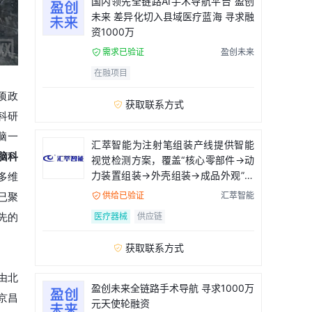
国内领先全链路AI手术导航平台 盈创
未来 差异化切入县域医疗蓝海 寻求融
资1000万
需求已验证
盈创未来

在融项目
项政
获取联系方式

科研
脑一
汇萃智能为注射笔组装产线提供智能
脑科
视觉检测方案，覆盖“核心零部件→动
力装置组装→外壳组装→成品外观”全
多维
流程
供给已验证
汇萃智能

已聚
医疗器械
供应链
先的
获取联系方式

由北
盈创未来全链路手术导航 寻求1000万
京昌
元天使轮融资