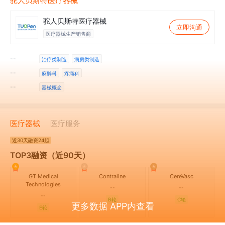
驼人贝斯特医疗器械
驼人贝斯特医疗器械
立即沟通
医疗器械生产销售商
--
治疗类制造
病房类制造
--
麻醉科
疼痛科
--
器械概念
医疗器械
医疗服务
近30天
融资24起
TOP3融资（近90天）
GT Medical
Contraline
CereVasc
Technologies
--
--
--
B轮
C轮
更多数据 APP内查看
E轮