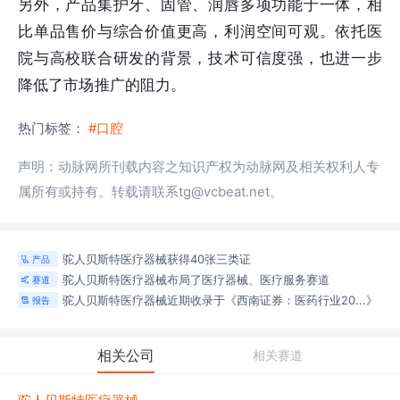
另外，产品集护牙、固管、润唇多项功能于一体，相
比单品售价与综合价值更高，利润空间可观。依托医
院与高校联合研发的背景，技术可信度强，也进一步
降低了市场推广的阻力。
热门标签：
#口腔
声明：动脉网所刊载内容之知识产权为动脉网及相关权利人专
属所有或持有。转载请联系tg@vcbeat.net。
驼人贝斯特医疗器械获得40张三类证
产品

驼人贝斯特医疗器械布局了医疗器械、医疗服务
赛道
赛道

驼人贝斯特医疗器械近期收录于《西南证券：医药行业20...》
报告

相关公司
相关赛道