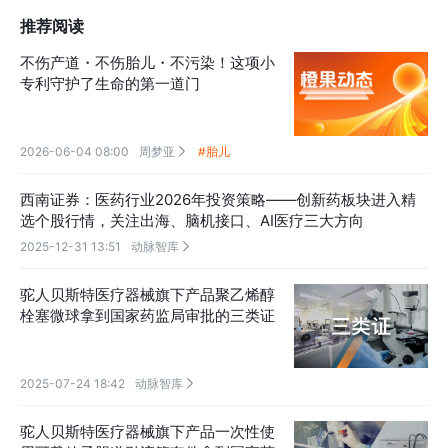
推荐阅读
不伤产道・不伤胎儿・不污染！这项小
专利守护了生命的第一道门
2026-06-04 08:00
周梦亚
#胎儿

西南证券：医药行业2026年投资策略——创新药板块进入精
选个股行情，关注出海、脑机接口、AI医疗三大方向
2025-12-31 13:51
动脉智库

驼人贝斯特医疗器械旗下产品聚乙烯醇
栓塞微球拿到国家药监局审批的三类证
2025-07-24 18:42
动脉智库

驼人贝斯特医疗器械旗下产品一次性使