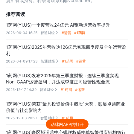
属所有或持有。转载请联系tg@vcbeat.net。
推荐阅读
1药网(YI.US)一季度营收24亿元 AI驱动运营效率提升
2026-06-04 16:25
智通财经
#运营
#1药网

1药网(YI.US)2025年营收达126亿元实现四季度及全年运营盈
利
2026-04-09 17:23
智通财经
#1药网
#运营

1药网(YI.US)发布2025年第三季度财报：连续三季度实现
Non-GAAP运营盈利，并达成季度正向经营性现金流
2025-12-17 14:39
智通财经
#1药网
#运营

1药网(YI.US)荣获“最具投资价值中概股”大奖，彰显卓越商业
价值与社会影响力
2025-12-03 20:27
智通财经
#1药网

动脉网APP内打开
1药网(YI.US)多区域运营中心蝉联权威榜单智能供应链构筑行