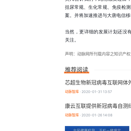
括尿常规、生化常规、免疫检测
案。并将加速推进与大唐电信移
当然，更详细的发展计划还没有落
关注。
声明：动脉网所刊载内容之知识产权为动
推荐阅读
芯超生物新冠病毒互联网体
动脉智库
2020-01-31 13:57
康云互联提供新冠病毒自测
动脉智库
2020-01-26 14:08