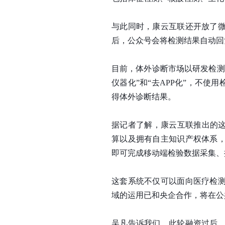
与此同时，康云互联还开放了
后，公众号会将检测结果自动回
目前，体外诊断市场以研发检测
仪器化”和“去APP化”，不使
得体外诊断结果。
据记者了解，康云互联推出的这
算以及拥有自主知识产权体系，
即可完成移动端检验数据采集、
这套系统不仅可以面向医疗检
域的运用已和央企合作，将在公
吴凡告诉我们，此轮融资过后