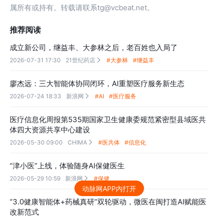
属所有或持有。转载请联系tg@vcbeat.net。
推荐阅读
成立新公司，继益丰、大参林之后，老百姓也入局了
2026-07-31 17:30
21世纪药店
#大参林
#继益丰

廖杰远：三大智能体协同闭环，AI重塑医疗服务新生态
2026-07-24 18:33
新浪网
#AI
#医疗服务

医疗信息化周报第535期国家卫生健康委规范紧密型县域医共
体四大资源共享中心建设
2026-05-30 09:00
CHIMA
#医共体
#信息化

“津小医”上线，体验随身AI保健医生
2026-05-29 10:59
新浪网
#保健

动脉网APP内打开
“3.0健康智能体+药械真研”双轮驱动，微医在闽打造AI赋能医
改新范式