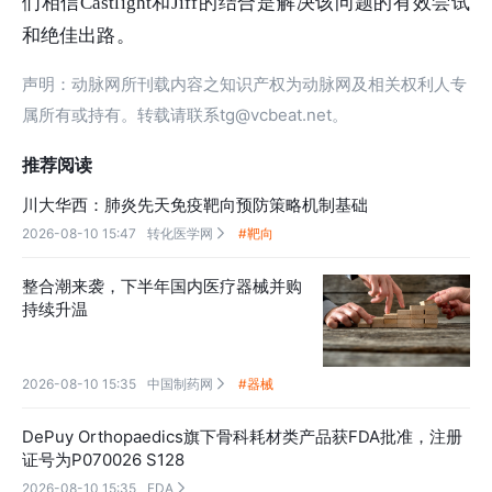
们相信Castlight和Jiff的结合是解决该问题的有效尝试
和绝佳出路。
声明：动脉网所刊载内容之知识产权为动脉网及相关权利人专
属所有或持有。转载请联系tg@vcbeat.net。
推荐阅读
川大华西：肺炎先天免疫靶向预防策略机制基础
2026-08-10 15:47
转化医学网
#靶向

整合潮来袭，下半年国内医疗器械并购
持续升温
2026-08-10 15:35
中国制药网
#器械

DePuy Orthopaedics旗下骨科耗材类产品获FDA批准，注册
证号为P070026 S128
2026-08-10 15:35
FDA
