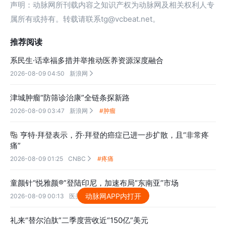
声明：动脉网所刊载内容之知识产权为动脉网及相关权利人专
属所有或持有。转载请联系tg@vcbeat.net。
推荐阅读
系民生·话幸福多措并举推动医养资源深度融合
2026-08-09 04:50
新浪网

津城肿瘤“防筛诊治康”全链条探新路
2026-08-09 03:47
新浪网
#肿瘤

亨特·拜登表示，乔·拜登的癌症已进一步扩散，且“非常疼

痛”
2026-08-09 01:25
CNBC
#疼痛

童颜针“悦雅颜®”登陆印尼，加速布局“东南亚”市场
动脉网APP内打开
2026-08-09 00:13
医美部落

礼来“替尔泊肽”二季度营收近“150亿”美元