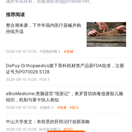
属所有或持有。转载请联系tg@vcbeat.net。
推荐阅读
整合潮来袭，下半年国内医疗器械并购
持续升温
2026-08-10 15:35
中国制药网
#器械

DePuy Orthopaedics旗下骨科耗材类产品获FDA批准，注册
证号为P070026 S128
2026-08-10 15:35
FDA

eBioMedicine:类脑器官“现形记”，奥罗普切病毒侵袭胎儿脑
组织，机制与寨卡惊人相似
2026-08-10 15:34
生物谷
#病毒
#胎儿

中山大学发文：有前景的肝癌治疗创新策略
2026-08-10 15:26
转化医学网
#治疗
