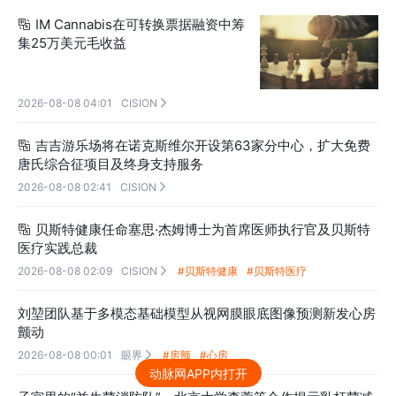
IM Cannabis在可转换票据融资中筹

集25万美元毛收益
2026-08-08 04:01
CISION

吉吉游乐场将在诺克斯维尔开设第63家分中心，扩大免费

唐氏综合征项目及终身支持服务
2026-08-08 02:41
CISION

贝斯特健康任命塞思·杰姆博士为首席医师执行官及贝斯特

医疗实践总裁
2026-08-08 02:09
CISION
#贝斯特健康
#贝斯特医疗

刘堃团队基于多模态基础模型从视网膜眼底图像预测新发心房
颤动
2026-08-08 00:01
眼界
#房颤
#心房

动脉网APP内打开