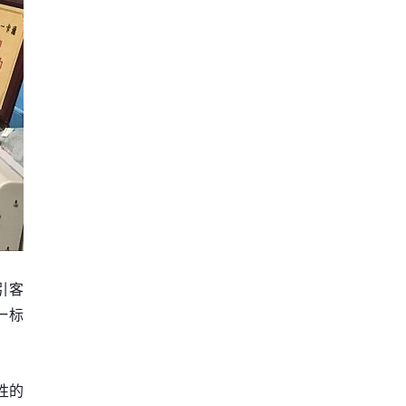
引客
一标
性的