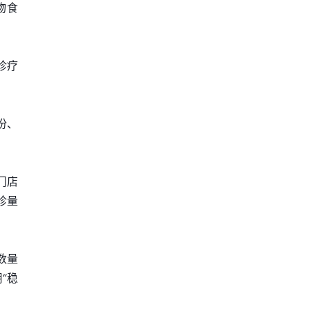
物食
诊疗
份、
门店
诊量
数量
“稳