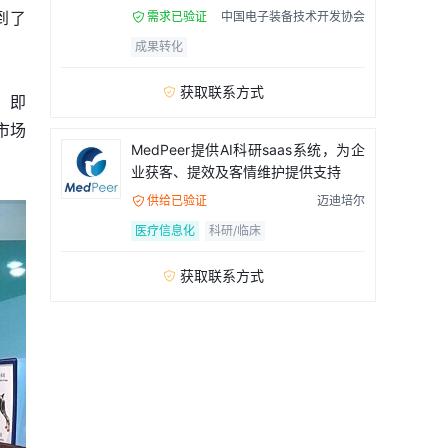
到了
需求已验证
中国电子装备技术开发协会

成果转化
获取联系方式

，即
市场
MedPeer提供AI科研saas系统，为企
业获客、提效及客情维护提供支持
供给已验证
迈迪培尔

医疗信息化
科研/临床
获取联系方式
