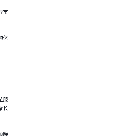
疗市
物体
殖服
增长
赖晓