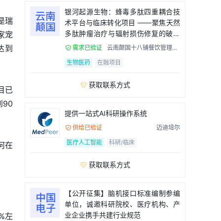
银河起源生物：蜂毒多肽四重耦合技
是瑞
术平台与临床转化项目 ——聚焦天然
多肽肿瘤治疗与辐射损伤修复的破局
家宠
者
达到
需求已验证
云南颠国十八铺餐饮管理有

限公司
生物医药
在融项目
获取联系方式

目已
90
提供一站式AI科研操作系统
供给已验证
迈迪培尔

医疗人工智能
科研/临床
何在
获取联系方式

【公开征集】脑机接口标准编制参编
单位，诚邀科研院校、医疗机构、产
业企业携手共建行业规范
%左