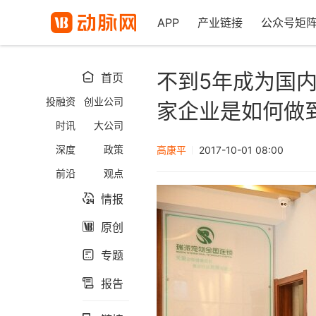
APP
产业链接
公众号矩
不到5年成为国
首页

投融资
创业公司
家企业是如何做
时讯
大公司
深度
政策
高康平
2017-10-01 08:00
前沿
观点
情报

原创

专题

报告
