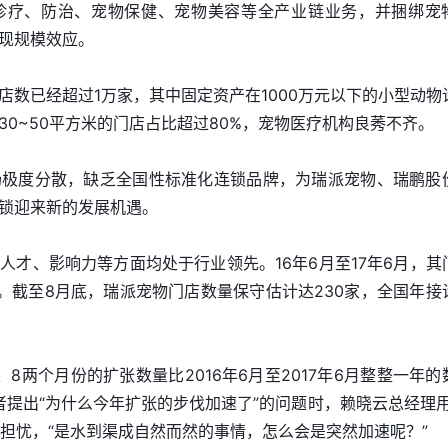
诊疗、防治、宠物保健、宠物美容等全产业链业务，并捆绑宠
现规模效应。
店数已经超过1万家，其中固定资产在1000万元以下的小型动物
0~50平方米的门店占比超过80%，宠物医疗机构良莠不齐。
场极度分散，缺乏全国性标准化连锁品牌，为瑞派宠物、瑞鹏股
锁迎来新的发展机遇。
人才、影响力等方面均处于行业领先。16年6月至17年6月，其
家。截至8月底，瑞派宠物门店数量保守估计达230家，全国年接
8两个月份的扩张数量比2016年6月至2017年6月整整一年的
者提出“为什么今年扩张的步伐加速了”的问题时，赖晓云总经理用
的担忧，“是水到渠成自然而然的事情，怎么会是突然加速呢？”