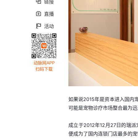
链接

直播

活动

动脉网APP
扫码下载
如果说2015年是资本进入国内
可能是宠物诊疗市场整合最为迅
成立于2012年12月27日的
便成为了国内连锁门店最多的宠