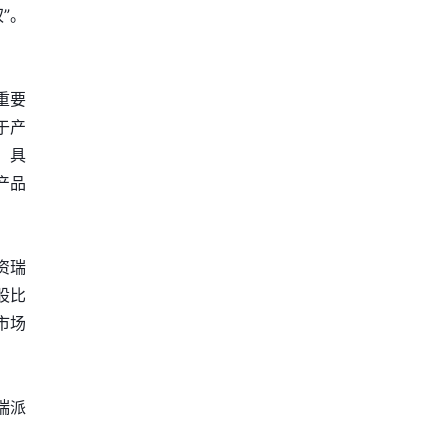
”。
重要
于产
，具
产品
资瑞
股比
市场
瑞派