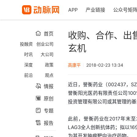
APP
产业链接
公众号矩
收购、合作、出
首页

投融资
创业公司
玄机
时讯
大公司
深度
政策
高康平
2018-02-23 13:34
前沿
观点
近日，誉衡药业（002437
情报

誉衡阳光医药有限责任公司10
原创

投资管理有限公司或其管理的基
专题

此前，誉衡药业在2017年末
报告

LAG3全人创新抗体药；拟以
为其开发肿瘤靶向治疗药物。