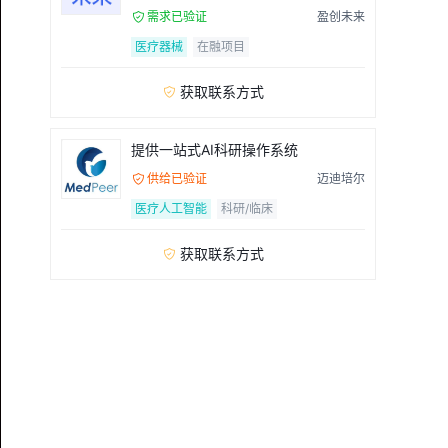
需求已验证
盈创未来

医疗器械
在融项目
获取联系方式

提供一站式AI科研操作系统
供给已验证
迈迪培尔

医疗人工智能
科研/临床
获取联系方式
