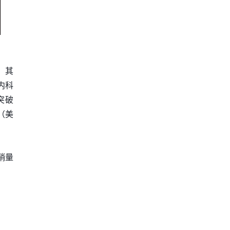
。其
内科
突破
（美
销量