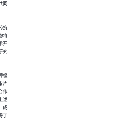
共同
药抗
物将
术开
研究
钾缓
酯片
合作
上述
，成
得了