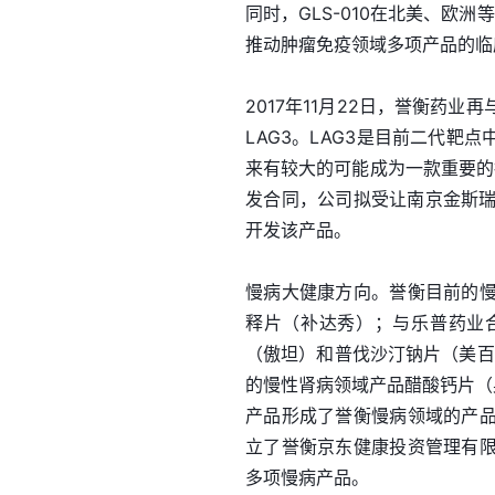
同时，GLS-010在北美、欧洲
推动肿瘤免疫领域多项产品的临
2017年11月22日，誉衡药
LAG3。LAG3是目前二代
来有较大的可能成为一款重要的抗
发合同，公司拟受让南京金斯瑞开
开发该产品。
慢病大健康方向。誉衡目前的
释片（补达秀）；与乐普药业
（傲坦）和普伐沙汀钠片（美百
的慢性肾病领域产品醋酸钙片（
产品形成了誉衡慢病领域的产
立了誉衡京东健康投资管理有
多项慢病产品。