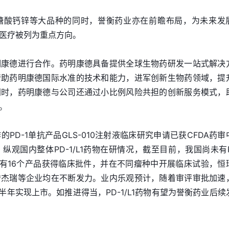
糖酸钙锌等大品种的同时，誉衡药业亦在前瞻布局，为未来发
医疗被列为重点方向。
明康德进行合作。药明康德具备提供全球生物药研发一站式解决
借助药明康德国际水准的技术和能力，进军创新生物药领域，提
同时，药明康德与公司还通过小比例风险共担的创新服务模式，
。
PD-1单抗产品GLS-010注射液临床研究申请已获CFDA药审
观国内整体PD-1/L1药物在研情况，截至目前，我国尚未有P
过已有16个产品获得临床批件，并在不同瘤种中开展临床试验，恒
宁杰瑞等企业均在不断发力。业内乐观预计，随着审评审批加速
8年上半年实现上市。如推进得当，PD-1/L1药物有望为誉衡药业后续