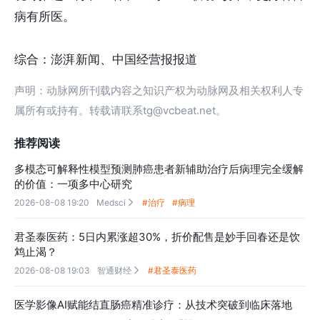
病有所医。
综合：澎湃新闻、中国经营报报道
声明：动脉网所刊载内容之知识产权为动脉网及相关权利人专
属所有或持有。转载请联系tg@vcbeat.net。
推荐阅读
多模态可解释性模型预测肺癌患者新辅助治疗后病理完全缓解
的价值：一项多中心研究
2026-08-08 19:20
Medsci
#治疗
#病理

君圣泰医药：5日内累涨超30%，折价配售是妙手回春还是饮
鸩止渴？
2026-08-08 19:03
智通财经
#君圣泰医药

医学影像AI赋能结直肠癌精准诊疗：从技术突破到临床落地