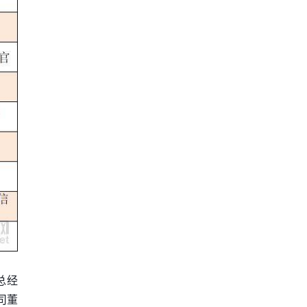
总经
司董