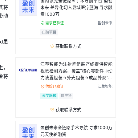
国内领先全链路AI手术导航平台 盈创
其将
未来 差异化切入县域医疗蓝海 寻求融
资1000万
带动
需求已验证
盈创未来

在融项目
d思
获取联系方式

汇萃智能为注射笔组装产线提供智能
主，
视觉检测方案，覆盖“核心零部件→动
金将
力装置组装→外壳组装→成品外观”全
流程
供给已验证
汇萃智能

医疗器械
供应链
获取联系方式

盈创未来全链路手术导航 寻求1000万
元天使轮融资