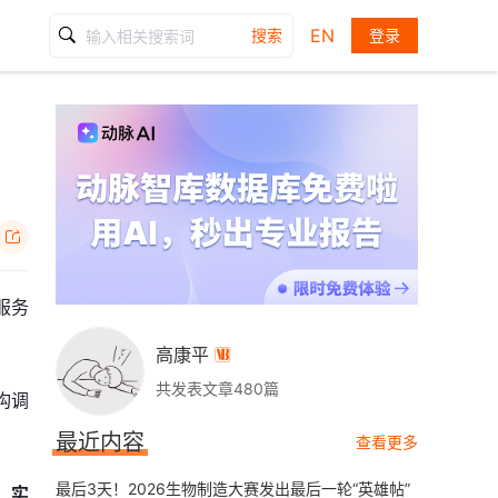
EN
搜索
登录

服务
高康平

共发表文章480篇
构调
最近内容
查看更多
最后3天！2026生物制造大赛发出最后一轮“英雄帖”
；实