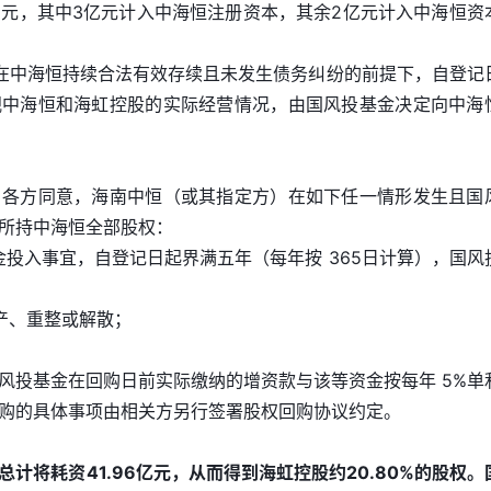
亿元，其中3亿元计入中海恒注册资本，其余2亿元计入中海恒资
在中海恒持续合法有效存续且未发生债务纠纷的前提下，自登记
视中海恒和海虹控股的实际经营情况，由国风投基金决定向中海
，各方同意，海南中恒（或其指定方）在如下任一情形发生且国
所持中海恒全部股权：
金投入事宜，自登记日起界满五年（每年按 365日计算），国风
产、重整或解散；
风投基金在回购日前实际缴纳的增资款与该等资金按每年 5%单
购的具体事项由相关方另行签署股权回购协议约定。
总计将耗资41.96亿元，从而得到海虹控股约20.80%的股权。