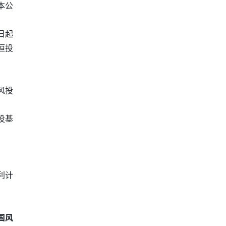
本公
日起
恒投
风投
投基
利计
国风