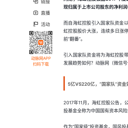
链接

现归属于上市公司股东的净利润0.
直播

而自海虹控股引入国家队资金
活动

虹控股股价大涨，连续多日涨停
前“翻番”。
引入国家队资金将为海虹控股
动脉网APP
发展趋势如何？动脉网（微信号v
扫码下载
5亿VS220亿，“国家队”资
2017年11月，海虹控股公
投基金全称为中国国有资本风险
作为“国家级”投资基金，国风