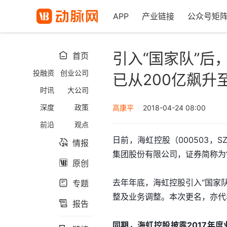
APP
产业链接
公众号矩
引入“国家队”后
首页

投融资
创业公司
已从200亿飙升至
时讯
大公司
深度
政策
高康平
2018-04-24 08:00
前沿
观点
日前，海虹控股（000503
情报

集团股份有限公司，证券简称为“
原创

去年年底，海虹控股引入“国家
专题

整及业务调整。本次更名，亦代
报告

同期，海虹控股披露2017年度