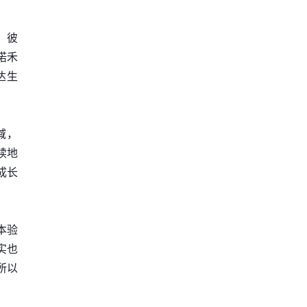
。彼
诺禾
达生
域，
续地
成长
本验
实也
所以