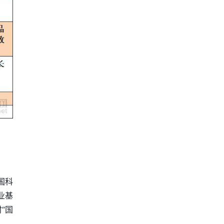
国科
业基
“国