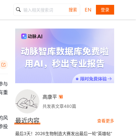
EN
搜索
登录

参与
有重
高康平

共发表文章480篇
的风
最近内容
查看更多
参投
最后3天！2026生物制造大赛发出最后一轮“英雄帖”