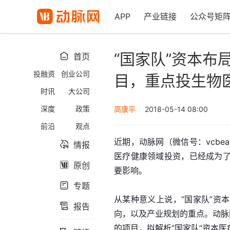
APP
产业链接
公众号矩
“国家队”资本布
首页

投融资
创业公司
目，重点投生物
时讯
大公司
深度
政策
高康平
2018-05-14 08:00
前沿
观点
近期，动脉网（微信号：vcbe
情报

医疗健康领域投资，已经成为
原创

要影响。
专题

从某种意义上说，“国家队”资
报告

向，以及产业规划的重点。动脉
的项目，拟解析“国家队”资本