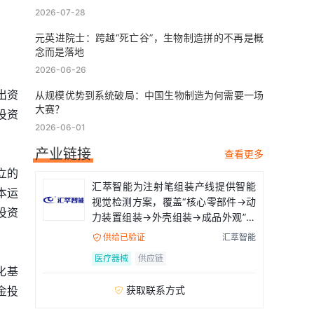
2026-07-28
元英进院士：跨越“死亡谷”，生物制造拼的不再是概
念而是落地
2026-06-26
出资
从规模优势到系统破局：中国生物制造为何需要一场
大赛？
投资
2026-06-01
产业链接
查看更多
立的
汇萃智能为注射笔组装产线提供智能
本运
视觉检测方案，覆盖“核心零部件→动
投资
力装置组装→外壳组装→成品外观”全
流程
供给已验证
汇萃智能

医疗器械
供应链
化基
金投
获取联系方式
