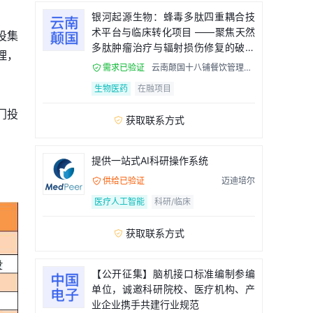
银河起源生物：蜂毒多肽四重耦合技
术平台与临床转化项目 ——聚焦天然
投集
多肽肿瘤治疗与辐射损伤修复的破局
理，
者
需求已验证
云南颠国十八铺餐饮管理有

限公司
生物医药
在融项目
门投
获取联系方式

提供一站式AI科研操作系统
供给已验证
迈迪培尔

医疗人工智能
科研/临床
获取联系方式

【公开征集】脑机接口标准编制参编
单位，诚邀科研院校、医疗机构、产
业企业携手共建行业规范