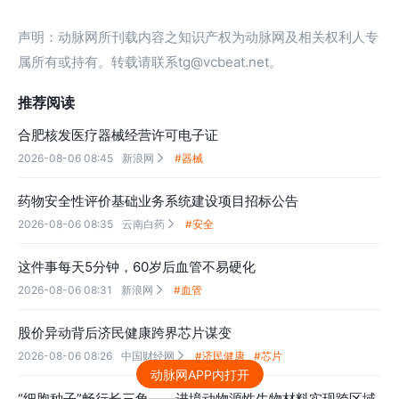
声明：动脉网所刊载内容之知识产权为动脉网及相关权利人专
属所有或持有。转载请联系tg@vcbeat.net。
推荐阅读
合肥核发医疗器械经营许可电子证
2026-08-06 08:45
新浪网
#器械

药物安全性评价基础业务系统建设项目招标公告
2026-08-06 08:35
云南白药
#安全

这件事每天5分钟，60岁后血管不易硬化
2026-08-06 08:31
新浪网
#血管

股价异动背后济民健康跨界芯片谋变
2026-08-06 08:26
中国财经网
#济民健康
#芯片

动脉网APP内打开
“细胞种子”畅行长三角——进境动物源性生物材料实现跨区域