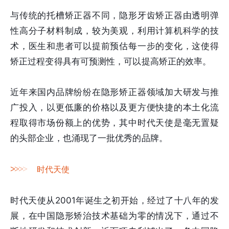
与传统的托槽矫正器不同，隐形牙齿矫正器由透明弹
性高分子材料制成，较为美观，利用计算机科学的技
术，医生和患者可以提前预估每一步的变化，这使得
矫正过程变得具有可预测性，可以提高矫正的效率。
近年来国内品牌纷纷在隐形矫正器领域加大研发与推
广投入，以更低廉的价格以及更方便快捷的本土化流
程取得市场份额上的优势，其中时代天使是毫无置疑
的头部企业，也涌现了一批优秀的品牌。
>
>
>
>
时代天使
时代天使从2001年诞生之初开始，经过了十八年的发
展，在中国隐形矫治技术基础为零的情况下，通过不