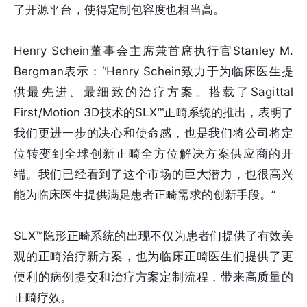
了开源平台，使得定制包容度也相当高。
Henry Schein董事会主席兼首席执行官Stanley M.
Bergman表示：“Henry Schein致力于为临床医生提
供最先进、最细致的治疗方案。搭载了Sagittal
First/Motion 3D技术的SLX™正畸系统的推出，表明了
我们更进一步的决心和使命感，也是我们将公司将定
位转变到全球创新正畸全方位解决方案供应商的开
端。我们已经看到了这个市场的巨大潜力，也很高兴
能为临床医生提供满足患者正畸需求的创新手段。”
SLX™隐形正畸系统的出现不仅为患者们提供了有效美
观的正畸治疗新方案，也为临床正畸医生们提供了更
便利的病例提交和治疗方案定制流程，带来高质量的
正畸疗效。