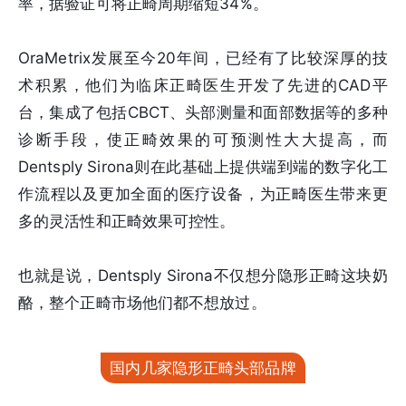
率，据验证可将正畸周期缩短34%。
OraMetrix发展至今20年间，已经有了比较深厚的技
术积累，他们为临床正畸医生开发了先进的CAD平
台，集成了包括CBCT、头部测量和面部数据等的多种
诊断手段，使正畸效果的可预测性大大提高，而
Dentsply Sirona则在此基础上提供端到端的数字化工
作流程以及更加全面的医疗设备，为正畸医生带来更
多的灵活性和正畸效果可控性。
也就是说，Dentsply Sirona不仅想分隐形正畸这块奶
酪，整个正畸市场他们都不想放过。
国内几家隐形正畸
头部
品牌