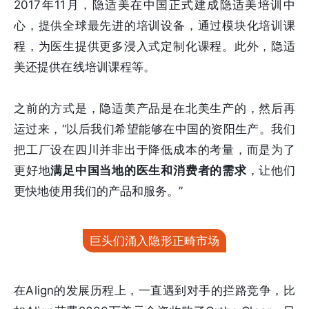
2017年11月，隐适美在中国正式建成隐适美培训中
心，提供全球最先进的培训设备，通过模块化培训课
程，为医生提供更多浸入式定制化课程。此外，隐适
美还提供在线培训课程等。
之前的方式是，隐适美产品是在北美生产的，然后再
运过来，“以后我们希望能够在中国的资阳生产。我们
把工厂设在四川并非出于降低成本的考量，而是为了
更好地
满足中国当地的医生和消费者的需求
，让他们
更快地使用我们的产品和服务。”
巨头们涌入隐形正畸市场
在Align的发展历程上，一直遇到对手的拦路竞争，比