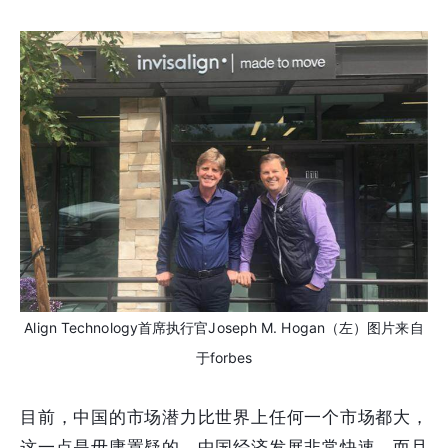
Align Technology首席执行官Joseph M. Hogan（左）图片来自
于forbes
目前，中国的市场潜力比世界上任何一个市场都大，
这一点是毋庸置疑的。中国经济发展非常快速，而且