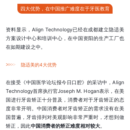
四大优势，在中国推广难度在于牙医教育
资料显示，Align Technology已经在成都建立隐适美
方案设计中心和培训中心，在中国资阳的生产工厂也
在如期建设之中。
>
>
>
>
隐适美的4大优势
在接受《中国医学论坛报今日口腔》的采访中，Align
Technology首席执行官Joseph M. Hogan表示，在美
国进行牙齿矫正十分普及，消费者对于牙齿矫正的态
度非常开明。中国消费者对牙齿矫正的需求没有在美
国普遍，牙齿排列对美观影响非常严重时，才想到做
矫正，因此
中国消费者的矫正难度相对较大
。