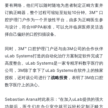
要有网络，他们可以随时随地为患者制定正畸方案并
订购正畸器，整个过程可缩短至短短10分钟。3M™ 口
腔护理门户作为一个开放性平台，由多为正畸医生参
与设计，符合HIPPA标准，可以允许临床医师灵活选
择自己偏好的口腔扫描设备。
同时，3M™ 口腔护理门户还与由3M公司的合作伙伴
uLab Systems打造的自动化治疗方案制定软件完成了
高度整合。uLab Systems是一家专精牙科数字医疗的
公司，3M除了拿下了uLab Systems在软件上的独家
授权，还对该公司进行了
战略投资
，表明了3M在口腔
数字医疗上的决心。
Sebastian Arana对此表示：“在加入uLab提供的强大
功能后，医生们在办公室中就可以轻松定制正畸方