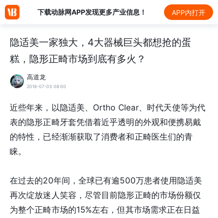
下载动脉网APP发现更多产业信息！
APP内打开
隐适美一家独大，4大器械巨头都想抢的蛋
糕，隐形正畸市场到底有多火？
高道龙
2018-07-03 08:00
近些年来，以隐适美、Ortho Clear、时代天使等为代
表的隐形正畸牙套凭借着近乎透明的外观和便携易戴
的特性，已经渐渐获取了消费者和正畸医生们的青
睐。
在过去的20年间，全球已有逾500万患者使用隐适美
再次绽放迷人笑容，尽管目前隐形正畸的市场份额仅
为整个正畸市场的15%左右，但其市场需求正在日益