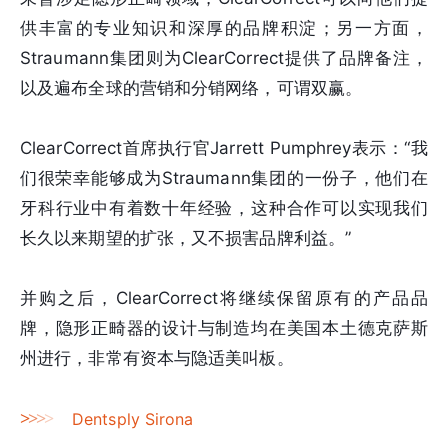
供丰富的专业知识和深厚的品牌积淀；另一方面，
Straumann集团则为ClearCorrect提供了品牌备注，
以及遍布全球的营销和分销网络，可谓双赢。
ClearCorrect首席执行官Jarrett Pumphrey表示：“我
们很荣幸能够成为Straumann集团的一份子，他们在
牙科行业中有着数十年经验，这种合作可以实现我们
长久以来期望的扩张，又不损害品牌利益。”
并购之后，ClearCorrect将继续保留原有的产品品
牌，隐形正畸器的设计与制造均在美国本土德克萨斯
州进行，非常有资本与隐适美叫板。
>
>
>
>
Dentsply Sirona