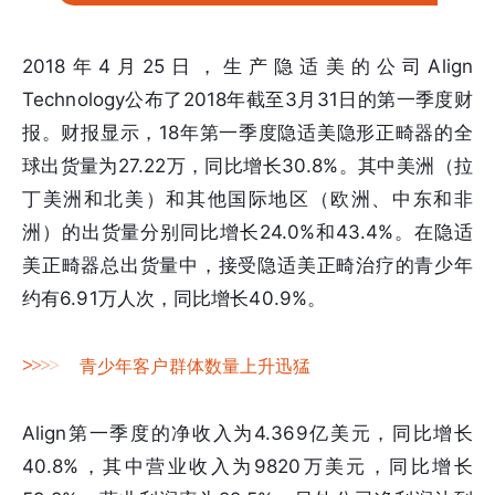
2018年4月25日，生产隐适美的公司Align
Technology公布了2018年截至3月31日的第一季度财
报。财报显示，18年第一季度隐适美隐形正畸器的全
球出货量为27.22万，同比增长30.8%。其中美洲（拉
丁美洲和北美）和其他国际地区（欧洲、中东和非
洲）的出货量分别同比增长24.0%和43.4%。在隐适
美正畸器总出货量中，接受隐适美正畸治疗的青少年
约有6.91万人次，同比增长40.9%。
>
>
>
>
青少年客户群体数量上升迅猛
Align第一季度的净收入为4.369亿美元，同比增长
40.8%，其中营业收入为9820万美元，同比增长