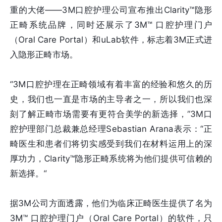
重的大佬——3M口腔护理公司宣布推出Clarity™隐形
正畸系统品牌，同时还展示了3M™ 口腔护理门户
（Oral Care Portal）和uLab软件，标志着3M正式进
入隐形正畸市场。
“3M口腔护理在正畸领域有着丰富的经验和悠久的历
史，我们也一直是市场的主导者之一，所以我们也深
刻了解正畸市场需要有更符合美学的新选择，”3M口
腔护理部门总裁兼总经理Sebastian Arana表示：“正
畸医生和患者们将切实感受到我们在材料运用上的深
厚功力，Clarity™隐形正畸系统将为他们提供可信赖的
新选择。“
据3M公司方面透露，他们为临床正畸医生提供了名为
3M™ 口腔护理门户（Oral Care Portal）的软件，只