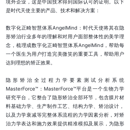
境外企业，这是中国技术得到国际认可的证明。以下
是时代天使主要的产品、技术和解决方案：
数字化正畸智慧体系AngelMind：时代天使将其在隐
形矫治行业多年的理解和对用户面部整体性的美学理
念，梳理成数字化正畸智慧体系AngelMind，帮助每
一个医生为用户打造完美微笑的重要工具，帮助用户
达到理想的矫正效果。
隐形矫治全过程力学要素测试分析系统
MasterForce™：MasterForce™平台是一个生物力学
研究平台，它整合了隐形矫治全部环节，包含膜片材
料基础力学、生产制作工艺、结构力学、矫治设计，
以及力学衰减等完整体系流程的力学因素分析，对矫
治力学表达和施力效果提供精准模拟及展示，为隐形