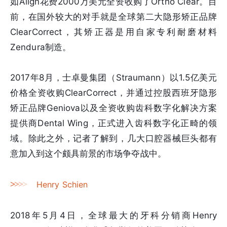
如Align花费2000万美元全资收购了Ortho Clear。目
前，在国外较大的对手就是全球第二大隐形矫正品牌
ClearCorrect，其矫正器是用自家专利耐磨材料
Zendura制造。
2017年8月，士卓曼集团（Straumann）以1.5亿美元
价格全资收购ClearCorrect，并通过控股西班牙隐形
矫正品牌Geniova以及全资收购齿科数字化解决方案
提供商Dental Wing，正式进入齿科数字化正畸的领
域。除此之外，记者了解到，几大口腔器械巨头都有
意加入到这个颇具前景的市场争夺战中。
>
>
>
>
Henry Schien
2018年5月4日，全球最大的牙科分销商Henry