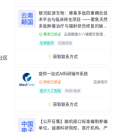
银河起源生物：蜂毒多肽四重耦合技
术平台与临床转化项目 ——聚焦天然
多肽肿瘤治疗与辐射损伤修复的破局
者
需求已验证
云南颠国十八铺餐饮管理有

限公司
生物医药
在融项目
获取联系方式

社区
提供一站式AI科研操作系统
供给已验证
迈迪培尔

医疗人工智能
科研/临床
获取联系方式

【公开征集】脑机接口标准编制参编
单位，诚邀科研院校、医疗机构、产