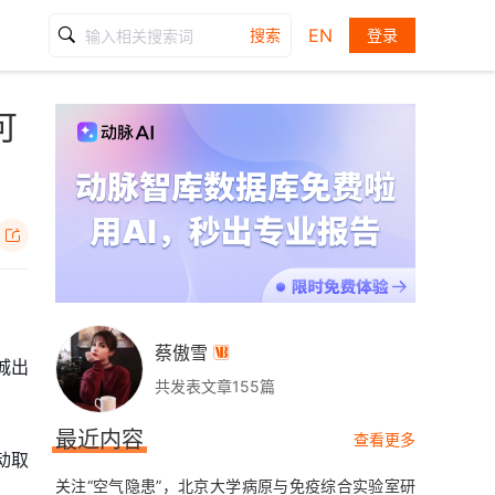
EN
搜索
登录
可

蔡傲雪

城出
共发表文章155篇
最近内容
查看更多
动取
关注“空气隐患”，北京大学病原与免疫综合实验室研