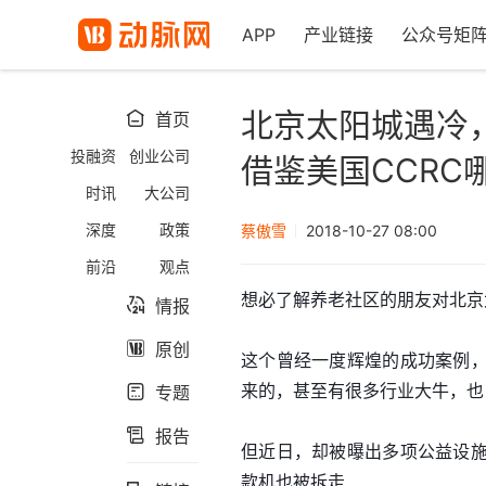
APP
产业链接
公众号矩
北京太阳城遇冷
首页

投融资
创业公司
借鉴美国CCRC
时讯
大公司
深度
政策
蔡傲雪
2018-10-27 08:00
前沿
观点
想必了解养老社区的朋友对北京
情报

原创

这个曾经一度辉煌的成功案例
来的，甚至有很多行业大牛，也
专题

报告

但近日，却被曝出多项公益设
款机也被拆走….