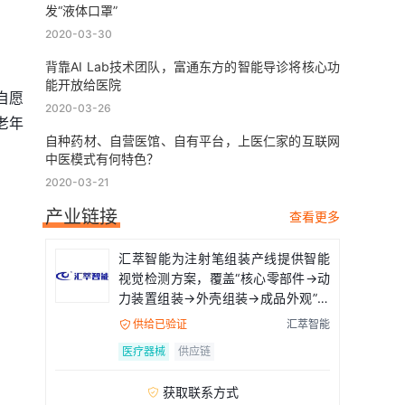
发“液体口罩”
2020-03-30
背靠AI Lab技术团队，富通东方的智能导诊将核心功
能开放给医院
自愿
2020-03-26
老年
自种药材、自营医馆、自有平台，上医仁家的互联网
中医模式有何特色？
2020-03-21
产业链接
查看更多
汇萃智能为注射笔组装产线提供智能
视觉检测方案，覆盖“核心零部件→动
力装置组装→外壳组装→成品外观”全
流程
供给已验证
汇萃智能

医疗器械
供应链
获取联系方式
