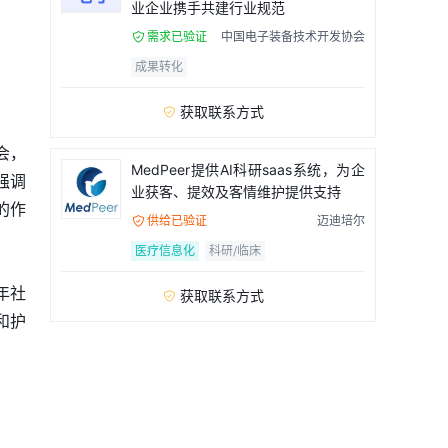
业企业携手共建行业规范
需求已验证
中国电子装备技术开发协会

成果转化
获取联系方式

会，
MedPeer提供AI科研saas系统，为企
强调
业获客、提效及客情维护提供支持
的作
供给已验证
迈迪培尔

医疗信息化
科研/临床
老年社
获取联系方式

和护