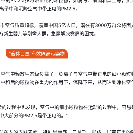
中的PM2.5多为带正电的颗粒物，如病毒、细菌和烟尘等，负
子中和沉降空气中带正电的PM2.5。
城市空气质量超标，覆盖中国5亿人口，潜在有3000万群众将面
0万新生婴儿等刚需人群，急需解决雾霾的困扰。
“液体口罩”有效隔离污染物
向空气中释放生态级负离子，负离子与空气中带正电的细小颗粒
，中和后的颗粒物在重力的作用下，沉降下来，从而达到净化空
染的过程中也发现，空气中的细小颗粒物在运动的过程中，容易
大部分的PM2.5是带正电的。”
可以在人的皮肤表面，特别是面部，口鼻部，形成一层带正电的