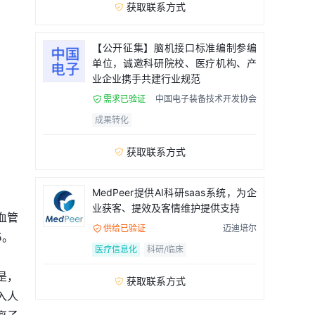
获取联系方式

【公开征集】脑机接口标准编制参编
单位，诚邀科研院校、医疗机构、产
业企业携手共建行业规范
需求已验证
中国电子装备技术开发协会

成果转化
获取联系方式

MedPeer提供AI科研saas系统，为企
业获客、提效及客情维护提供支持
血管
供给已验证
迈迪培尔

5。
医疗信息化
科研/临床
是，
获取联系方式

入人