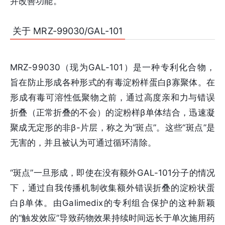
并改善功能。“
关于 MRZ-99030/GAL-101
MRZ-99030（现为GAL-101）是一种专利化合物，
旨在防止形成各种形式的有毒淀粉样蛋白β寡聚体。在
形成有毒可溶性低聚物之前，通过高度亲和力与错误
折叠（正常折叠的不会）的淀粉样β单体结合，迅速凝
聚成无定形的非β-片层，称之为“斑点”。这些“斑点”是
无害的，并且被认为可通过循环清除。
“斑点”一旦形成，即使在没有额外GAL-101分子的情况
下，通过自我传播机制收集额外错误折叠的淀粉状蛋
白β单体。由Galimedix的专利组合保护的这种新颖
的“触发效应”导致药物效果持续时间远长于单次施用药