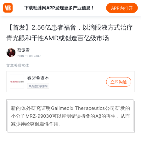
下载动脉网APP发现更多产业信息！
APP内打开
【首发】2.56亿患者福音，以滴眼液方式治疗
青光眼和干性AMD或创造百亿级市场
蔡傲雪
2018-11-08 23:46
文章关联实体
睿盟希资本
立即沟通
风险投资机构
新的体外研究证明Galimedix Therapeutics公司研发的
小分子MRZ-99030可以抑制错误折叠的Aβ的再生，从而
减少神经突触毒性作用。