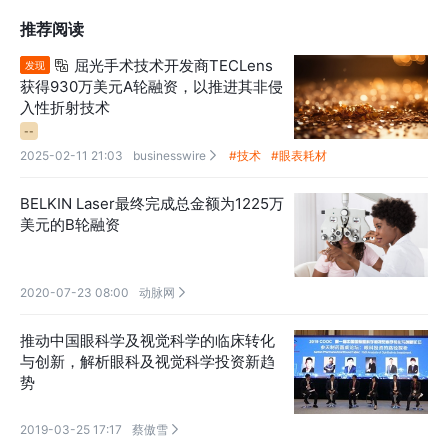
推荐阅读
屈光手术技术开发商TECLens

发现
获得930万美元A轮融资，以推进其非侵
入性折射技术
--
2025-02-11 21:03
businesswire
#技术
#眼表耗材

BELKIN Laser最终完成总金额为1225万
美元的B轮融资
2020-07-23 08:00
动脉网

推动中国眼科学及视觉科学的临床转化
与创新，解析眼科及视觉科学投资新趋
势
2019-03-25 17:17
蔡傲雪
