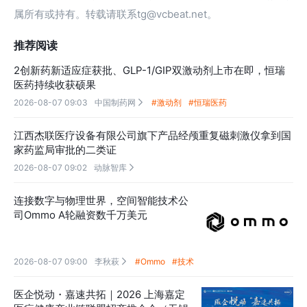
属所有或持有。转载请联系tg@vcbeat.net。
推荐阅读
2创新药新适应症获批、GLP-1/GIP双激动剂上市在即，恒瑞
医药持续收获硕果
2026-08-07 09:03
中国制药网
#激动剂
#恒瑞医药

江西杰联医疗设备有限公司旗下产品经颅重复磁刺激仪拿到国
家药监局审批的二类证
2026-08-07 09:02
动脉智库

连接数字与物理世界，空间智能技术公
司Ommo A轮融资数千万美元
2026-08-07 09:00
李秋萩
#Ommo
#技术

医企悦动・嘉速共拓｜2026 上海嘉定