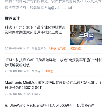
声明：动脉网所刊载内容之知识产权为动脉网及相关权利人专
属所有或持有。转载请联系tg@vcbeat.net。
推荐阅读
科钛（广州）旗下产品个性化种植桥架
及附件拿到国家药监局审批的三类证
2026-08-06 14:11
动脉智库
#科钛（广州）
#三类证

JEM：从抗癌 CAR-T跨界治哮喘，改造“免疫刹车细胞”一针长
效缓解花粉过敏
2026-08-06 14:11
生物谷
#细胞

Medtronic MiniMed旗下监护诊察设备类产品获FDA批准，注
册证号为P250012 S011
2026-08-06 14:10
FDA

BlueWind Medical获得 FDA 510(k)许可，批准 Revi®
