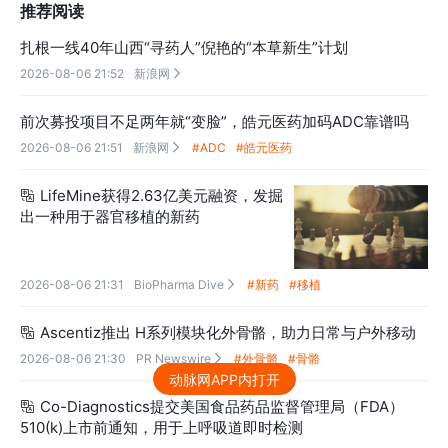
推荐阅读
扎根一线40年山西“寻药人”倪艳的“本草新生”计划
2026-08-06 21:52
新浪网

前次募投项目不足两年就“变脸”，皓元医药加码ADC靠谱吗
2026-08-06 21:51
新浪网
#ADC
#皓元医药

LifeMine获得2.63亿美元融资，发掘

出一种用于器官移植的新药
2026-08-06 21:31
BioPharma Dive
#新药
#移植

Ascentiz推出 H系列模块化外骨骼，助力日常与户外移动

2026-08-06 21:30
PR Newswire
#外骨骼
#骨骼

动脉网APP内打开
Co-Diagnostics提交美国食品药品监督管理局（FDA）

510(k)上市前通知，用于上呼吸道即时检测