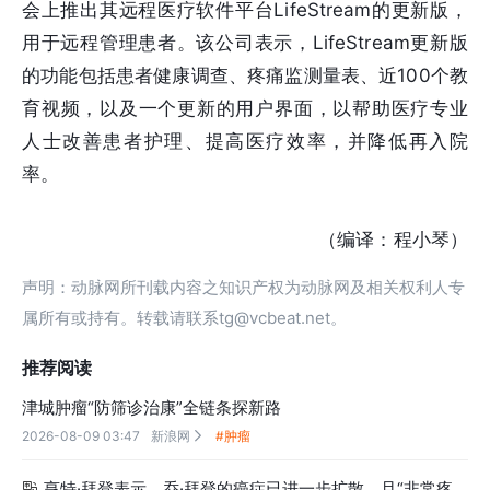
会上推出其远程医疗软件平台LifeStream的更新版，
用于远程管理患者。该公司表示，LifeStream更新版
的功能包括患者健康调查、疼痛监测量表、近100个教
育视频，以及一个更新的用户界面，以帮助医疗专业
人士改善患者护理、提高医疗效率，并降低再入院
率。
（编译：程小琴）
声明：动脉网所刊载内容之知识产权为动脉网及相关权利人专
属所有或持有。转载请联系tg@vcbeat.net。
推荐阅读
津城肿瘤“防筛诊治康”全链条探新路
2026-08-09 03:47
新浪网
#肿瘤

亨特·拜登表示，乔·拜登的癌症已进一步扩散，且“非常疼
