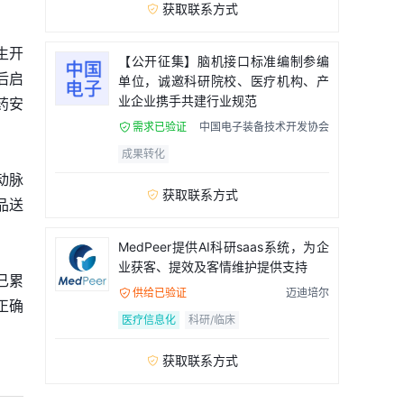
获取联系方式

生开
【公开征集】脑机接口标准编制参编
后启
单位，诚邀科研院校、医疗机构、产
业企业携手共建行业规范
药安
需求已验证
中国电子装备技术开发协会

成果转化
动脉
获取联系方式

品送
MedPeer提供AI科研saas系统，为企
业获客、提效及客情维护提供支持
已累
供给已验证
迈迪培尔

正确
医疗信息化
科研/临床
获取联系方式
