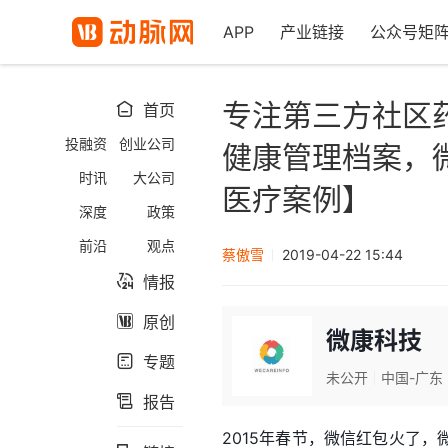
APP
产业链接
公众号矩
专注第三方社区
首页

投融资
创业公司
健康管理档案，
时讯
大公司
医疗案例】
深度
政策
前沿
观点
蔡傲雪
2019-04-22 15:44
情报

原创

微康科技
专题

未公开
中国-广东
报告

2015年春节，微信红包火了