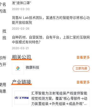
发“液体口罩”
个名
2020-03-30
信的连
背靠AI Lab技术团队，富通东方的智能导诊将核心功
能开放给医院
2020-03-26
、找
自种药材、自营医馆、自有平台，上医仁家的互联网
：找
中医模式有何特色？
2020-03-21
相关公司
查看更多
诊所
方开
微康科技
立即沟通
产业链接
查看更多
使用
病患
汇萃智能为注射笔组装产线提供智能
视觉检测方案，覆盖“核心零部件→动
力装置组装→外壳组装→成品外观”全