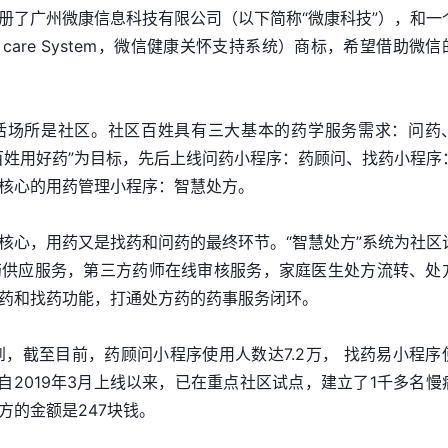
册了广州微康信息科技有限公司（以下简称“微康科技”），和一
rmation care System，微信健康关怀支持系统）商标，希望借助微
活场所是社区。社区百姓具有三大基本的药学服务需求：问药
百姓用好药”为目标，先后上线问药小程序：药顾问、找药小程序
核心的用药管理小程序：智慧处方。
核心，用药又是找药和问药的最终环节。“智慧处方”系统为社区
药供应服务，第三方药师在线审核服务，家庭医生处方流转、处
药和找药功能，打通处方药的药事服务闭环。
解到，截至目前，药顾问小程序使用人数达7.2万， 找药易小程序
序自2019年3月上线以来，已在重点社区试点，建立了1千多名慢
方的金额是247块钱。