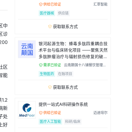
流程
供给已验证
汇萃智能

医疗器械
供应链
区中
获取联系方式

区诊
00
银河起源生物：蜂毒多肽四重耦合技
术平台与临床转化项目 ——聚焦天然
多肽肿瘤治疗与辐射损伤修复的破局
者
需求已验证
云南颠国十八铺餐饮管理有

社区
限公司
生物医药
在融项目
智能
获取联系方式

.2
提供一站式AI科研操作系统
病新
供给已验证
迈迪培尔

子处
医疗人工智能
科研/临床
上好