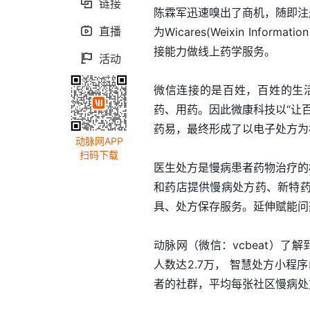
链接

陈霖军迅速嗅出了商机，随即注
直播

为Wicares(Weixin Info
接能力做线上药学服务。
活动

微信连接的是百姓，百姓的生
药、用药。因此微康科技以“让
药易，最终形成了以电子处方为
动脉网APP
扫码下载
医生处方是慢病患者药物治疗的
和药店提供慢病处方药、新特
具、处方保存服务。延伸赋能问
动脉网（微信：vcbeat）了
人数达2.7万， 智慧处方小程
者的社群，平均每张社区慢病处