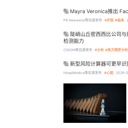
Mayra Veronica

PR Newswire
等信源发布
#护肤
#临床
陡峭山丘密西西比公司与

检测能力
CISION
等信源发布
#分析
#南方精密分析
新型风险计算器可更早识

HospiMedica
等信源发布
#心脏
2026-0