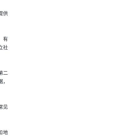
提供
、有
立社
第二
据，
常见
和地