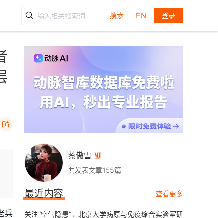
EN
搜索
登录
者
层

蔡傲雪

共发表文章155篇
最近内容
查看更多
老兵
关注“空气隐患”，北京大学病原与免疫综合实验室研