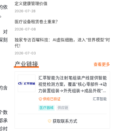
定义健康管理价值
的依
2026-07-28
。
医疗设备租赁卷土重来？
2026-07-08
。对
深刻
独家专访百曜科技：AI虚拟细胞，进入“世界模型”时
代！
2026-07-03
产业链接
查看更多
汇萃智能为注射笔组装产线提供智能
视觉检测方案，覆盖“核心零部件→动
的含
力装置组装→外壳组装→成品外观”全
流程
供给已验证
汇萃智能

医疗器械
供应链
个数
都承
获取联系方式

诊时