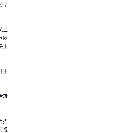
模型
要关注
器网
是生
并生
后转
言描
可视