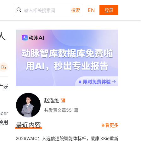
EN
搜索
登录
人

广泛
赵泓维

共发表文章551篇
cer
一项用
最近内容
查看更多
2026WAIC：入选信通院智能体标杆，爱康iKKie重新