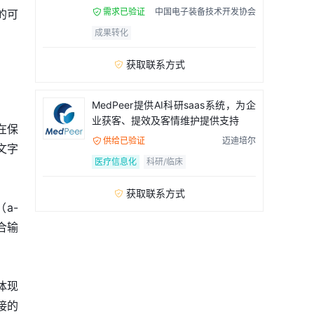
需求已验证
中国电子装备技术开发协会
的可

成果转化
获取联系方式

MedPeer提供AI科研saas系统，为企
业获客、提效及客情维护提供支持
在保
供给已验证
迈迪培尔

文字
医疗信息化
科研/临床
获取联系方式

a-
合输
体现
接的