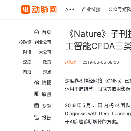
APP
产业链接
公众号矩
《Nature》
首页

投融资
创业公司
工智能CFDA三
时讯
大公司
深度
政策
赵泓维
2019-06-05 08:00
前沿
观点
深度卷积神经网络（CNNs）
情报

运用于肺结节、眼底等放射影像
原创

2019年5月，国内杨林团队的论文《Pat
专题

Diagnosis with Deep Lea
报告

于AI病理诊断解释的方案。