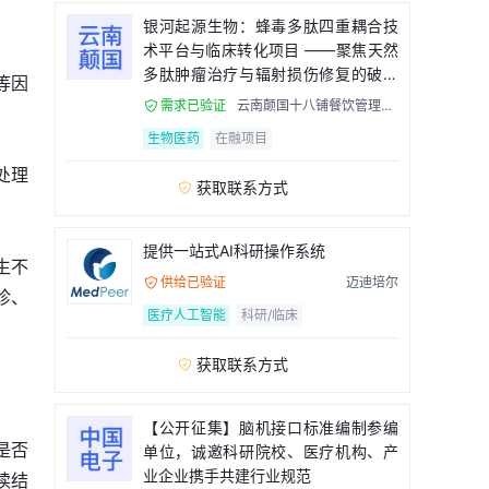
银河起源生物：蜂毒多肽四重耦合技
术平台与临床转化项目 ——聚焦天然
多肽肿瘤治疗与辐射损伤修复的破局
等因
者
需求已验证
云南颠国十八铺餐饮管理有

限公司
生物医药
在融项目
处理
获取联系方式

提供一站式AI科研操作系统
生不
供给已验证
迈迪培尔

诊、
医疗人工智能
科研/临床
获取联系方式

【公开征集】脑机接口标准编制参编
是否
单位，诚邀科研院校、医疗机构、产
业企业携手共建行业规范
读结