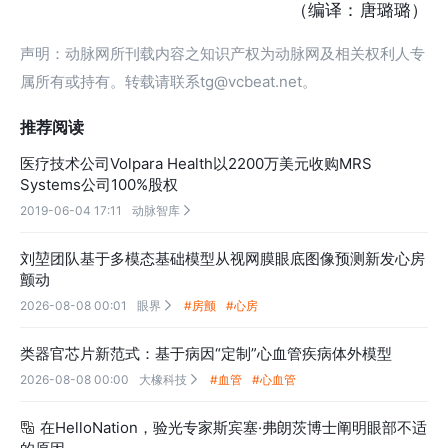
（编译：唐璐璐）
声明：动脉网所刊载内容之知识产权为动脉网及相关权利人专
属所有或持有。转载请联系tg@vcbeat.net。
推荐阅读
医疗技术公司Volpara Health以2200万美元收购MRS
Systems公司100%股权
2019-06-04 17:11
动脉智库

刘堃团队基于多模态基础模型从视网膜眼底图像预测新发心房
颤动
2026-08-08 00:01
眼界
#房颤
#心房

类器官芯片新范式：基于病因“定制”心血管疾病体外模型
2026-08-08 00:00
大橡科技
#血管
#心血管

在HelloNation，验光专家斯宾塞·弗朗茨博士阐明眼部不适
