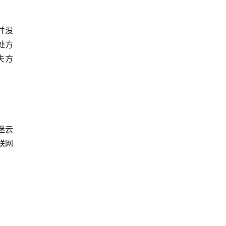
并没
处方
失方
迷云
联网