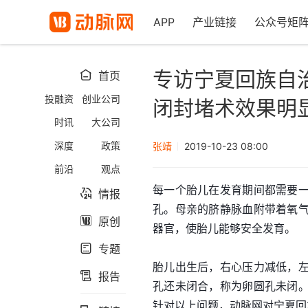
APP
产业链接
公众号矩
专访宁夏回族自
首页

投融资
创业公司
闭封堵术效果明
时讯
大公司
深度
政策
张靖
2019-10-23 08:00
前沿
观点
每一个胎儿在发育期间都需要
情报

孔。母亲的脐静脉血附带着氧
原创

器官，使胎儿能够安全发育。
专题

胎儿出生后，右心压力减低，
报告

孔还未闭合，称为卵圆孔未闭
针对以上问题，动脉网对宁夏回