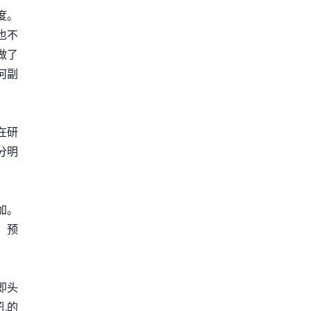
度。
也不
做了
何副
在研
分明
加。
，预
即头
孔的