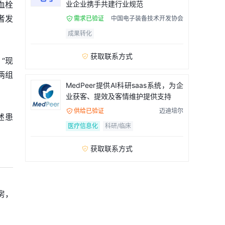
血栓
业企业携手共建行业规范
者发
需求已验证
中国电子装备技术开发协会

成果转化
获取联系方式

“现
两组
MedPeer提供AI科研saas系统，为企
业获客、提效及客情维护提供支持
供给已验证
迈迪培尔

述患
医疗信息化
科研/临床
获取联系方式

房，