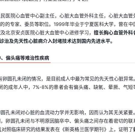
人民医院心血管中心副主任，心脏大血管外科主任，心脏大血管
的的专家、委员等职位。1999年毕业于宁夏医科大学，曾在中
院及北京安贞医院心脏大血管中心进修学习，
擅长胸心血管外科
诊治及先天性心脏病介入封堵技术达到国内先进水平。
中、偏头痛等难治性疾病
人都有卵圆孔未闭的情况，是目前成人中最为常见的先天性心脏异常
闭的成年人中，7%-8%的患者会有偏头痛、缺氧、晕厥、气短
卵圆孔未闭对心脏的血流动力学并无影响，因而认为其无关紧要
明，卵圆孔未闭与不明原因脑卒中、偏头痛之间存在着密切的联
随机对照临床研究的结果发表在《新英格兰医学期刊》上，证明了