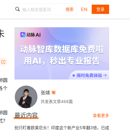
EN
搜索
登录
未

卵圆
各个
张靖

共发表文章468篇
卵圆
最近内容
查看更多
式？
别只盯着欧美巨头！印度这个新产业5年翻3倍，已成