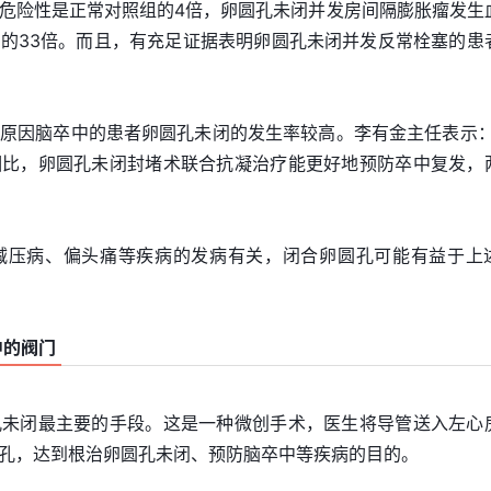
危险性是正常对照组的4倍，卵圆孔未闭并发房间隔膨胀瘤发生
的33倍。而且，有充足证据表明卵圆孔未闭并发反常栓塞的患
原因脑卒中的患者卵圆孔未闭的发生率较高。李有金主任表示：
相比，卵圆孔未闭封堵术联合抗凝治疗能更好地预防卒中复发，
减压病、偏头痛等疾病的发病有关，闭合卵圆孔可能有益于上
中的阀门
孔未闭最主要的手段。这是一种微创手术，医生将导管送入左心
孔，达到根治卵圆孔未闭、预防脑卒中等疾病的目的。