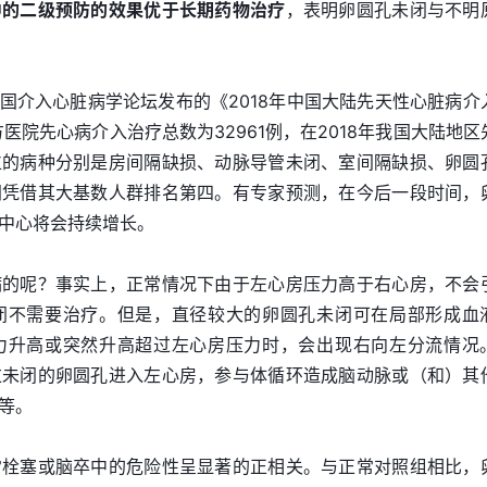
中的二级预防的效果优于长期药物治疗
，表明卵圆孔未闭与不明
全国介入心脏病学论坛发布的《2018年中国大陆先天性心脏病介
方医院先心病介入治疗总数为32961例，在2018年我国大陆地区
位的病种分别是房间隔缺损、动脉导管未闭、室间隔缺损、卵圆
闭凭借其大基数人群排名第四。有专家预测，在今后一段时间，
中心将会持续增长。
病的呢？事实上，正常情况下由于左心房压力高于右心房，不会
闭不需要治疗。但是，直径较大的卵圆孔未闭可在局部形成血
力升高或突然升高超过左心房压力时，会出现右向左分流情况
过未闭的卵圆孔进入左心房，参与体循环造成脑动脉或（和）其
等。
常栓塞或脑卒中的危险性呈显著的正相关。与正常对照组相比，