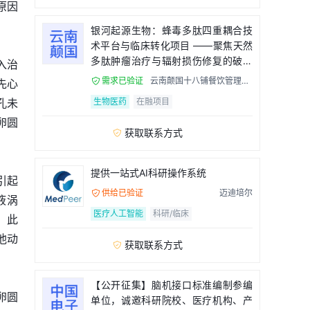
原因
银河起源生物：蜂毒多肽四重耦合技
术平台与临床转化项目 ——聚焦天然
多肽肿瘤治疗与辐射损伤修复的破局
入治
者
需求已验证
云南颠国十八铺餐饮管理有

先心
限公司
孔未
生物医药
在融项目
卵圆
获取联系方式

提供一站式AI科研操作系统
引起
供给已验证
迈迪培尔

液涡
医疗人工智能
科研/临床
。此
他动
获取联系方式

【公开征集】脑机接口标准编制参编
卵圆
单位，诚邀科研院校、医疗机构、产