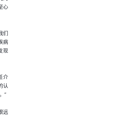
至心
我们
疾病
发现
任介
的认
。”
很远