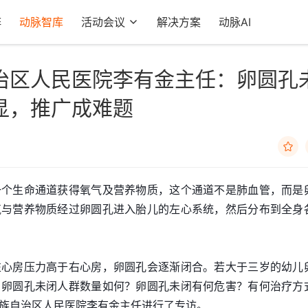
阵
动脉智库
活动会议
解决方案
动脉AI
治区人民医院李有金主任：卵圆孔
显，推广成难题

一个生命通道获得氧气及营养物质，这个通道不是肺血管，而是
气与营养物质经过卵圆孔进入胎儿的左心系统，然后分布到全身
左心房压力高于右心房，卵圆孔会逐渐闭合。若大于三岁的幼儿
。卵圆孔未闭人群数量如何？卵圆孔未闭有何危害？有何治疗方
族自治区人民医院李有金主任进行了专访。