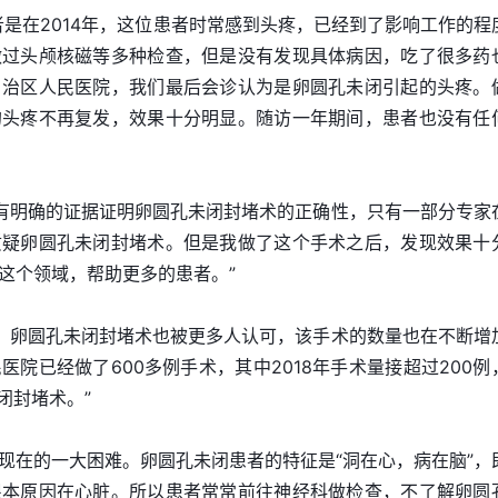
者是在2014年，这位患者时常感到头疼，已经到了影响工作的程
做过头颅核磁等多种检查，但是没有发现具体病因，吃了很多药
自治区人民医院，我们最后会诊认为是卵圆孔未闭引起的头疼。
的头疼不再复发，效果十分明显。随访一年期间，患者也没有任
还没有明确的证据证明卵圆孔未闭封堵术的正确性，只有一部分专家
质疑卵圆孔未闭封堵术。但是我做了这个手术之后，发现效果十
这个领域，帮助更多的患者。”
证据，卵圆孔未闭封堵术也被更多人认可，该手术的数量也在不断增
院已经做了600多例手术，其中2018年手术量接超过200例
闭封堵术。”
现在的一大困难。卵圆孔未闭患者的特征是“洞在心，病在脑”，
根本原因在心脏。所以患者常常前往神经科做检查，不了解卵圆