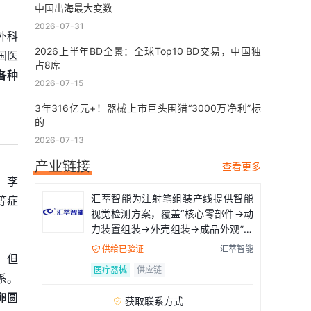
中国出海最大变数
2026-07-31
外科
2026上半年BD全景：全球Top10 BD交易，中国独
国医
占8席
各种
2026-07-15
3年316亿元+！器械上市巨头围猎“3000万净利”标
的
2026-07-13
产业链接
查看更多
。李
汇萃智能为注射笔组装产线提供智能
等症
视觉检测方案，覆盖“核心零部件→动
力装置组装→外壳组装→成品外观”全
流程
供给已验证
汇萃智能

。但
医疗器械
供应链
系。
卵圆
获取联系方式
