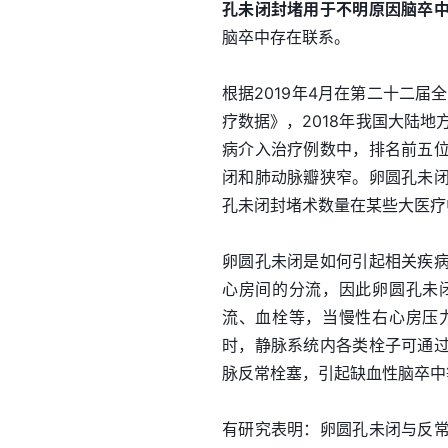
孔未闭封堵用于不明原因脑卒
脑卒中存在联系。
根据2019年4月在第二十二届
疗数据》，2018年我国大陆地
病介入治疗例数中，排名前五
闭和肺动脉瓣狭窄。卵圆孔未
孔未闭封堵术数量在某些大医疗
卵圆孔未闭是如何引起相关疾
心房间的分流，因此卵圆孔未
流、血栓等，当慢性右心房压
时，静脉系统内各类栓子可通
脉反常栓塞，引起缺血性脑卒中
有研究表明：卵圆孔未闭与反